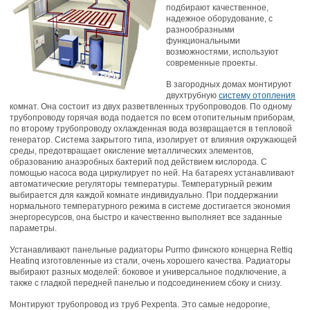
подбирают качественное,
надежное оборудование, с
разнообразными
функциональными
возможностями, используют
современные проекты.
В загородных домах монтируют
двухтрубную
систему отопления
комнат. Она состоит из двух разветвленных трубопроводов. По одному
трубопроводу горячая вода подается по всем отопительным приборам,
по второму трубопроводу охлажденная вода возвращается в тепловой
генератор. Система закрытого типа, изолирует от влияния окружающей
среды, предотвращает окисление металлических элементов,
образованию анаэробных бактерий под действием кислорода. С
помощью насоса вода циркулирует по ней. На батареях устанавливают
автоматические регуляторы температуры. Температурный режим
выбирается для каждой комнате индивидуально. При поддержании
нормального температурного режима в системе достигается экономия
энергоресурсов, она быстро и качественно выполняет все заданные
параметры.
Устанавливают панельные радиаторы Purmo финского концерна Rettiq
Heatinq изготовленные из стали, очень хорошего качества. Радиаторы
выбирают разных моделей: боковое и универсальное подключение, а
также с гладкой передней панелью и подсоединением сбоку и снизу.
Монтируют трубопровод из труб Pexpenta. Это самые недорогие,