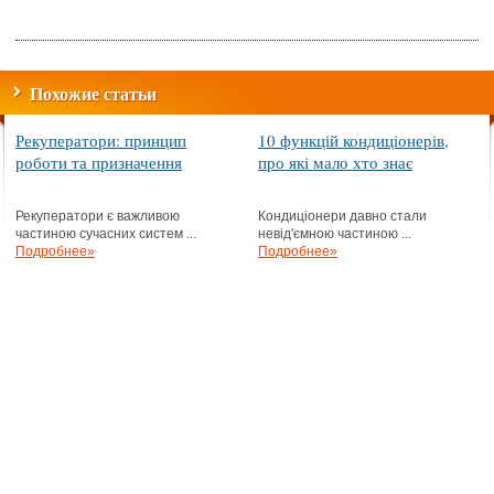
Похожие статьи
Рекуператори: принцип
10 функцій кондиціонерів,
роботи та призначення
про які мало хто знає
Рекуператори є важливою
Кондиціонери давно стали
частиною сучасних систем ...
невід'ємною частиною ...
Подробнее»
Подробнее»