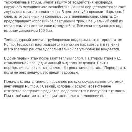
технологичные трубы, имеют защиту от воздействия кислорода,
наружного механического воздействия. Защита осуществляется за счет
двух слоев сшитого полиэтилена. В центре трубы проходит барьерный
слой, изготовленный из сополимеров этиленвинилового спирта. Он
предотвращает коррозийное разрушение труб. Специальный слой из
клея связывает все эти слои между собою. Все слои соединяются под
высоким давлением 150 бар.
Температурный режим в трубопроводе поддерживается термостатом
Purmo. Термостат настраивается на нужные параметры и в течение
всего времени работы в дополнительной регулировке не нуждается.
В доме первый этаж покрывают теплым полом. На втором этаже над
отапливаемой площадью данный вид пола не делают. Плиты
перекрытия нагреваются, за счет обогрева нижнего этажа. Перегревать
полы не рекомендуют, это вредит здоровью.
Подачу в комнаты свежего наружного воздуха осуществляют системой
вентиляции Purmo Air. Свежий, холодный воздух через стенное
отверстие поступает в радиатор, подогревается и поступает в комнаты.
При такой системе вентиляции сквозняков в помещении нет.