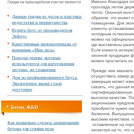
Именно благодаря пл
Грядки на приусадебном участке являются
...
прохлада летом держ
тепло. Оконная конс
Дачные грядки из досок и пластика:
образом, что может п
недостатки и преимущества
помещении. Для эко
клиенты устанавлива
Купить брус от производителя
холодным остекление
ЭрБрус
можно на официально
Качественные пиломатериалы от
где выставлены разл
компании «Мир леса»
Если клиента интере
оконной продукции ф
Породы дерева, которые
можно просчитать их 
используются для изготовления
лестниц, их сравнение
Прежде чем заказать
осуществить замер дл
Дом из профилированного бруса.
замерщик может изме
Экологичное жилье стало
сказать, что данная 
доступнее
сертифицированную п
высоком качестве. П
акционными предложе
Бетон, ЖБИ
приобрести нужно ок
балконов. Выпущен
высоким качеством, о
Как правильно сделать армирование
оставленные на порта
бетона для стяжки пола
несмотря на то, что 