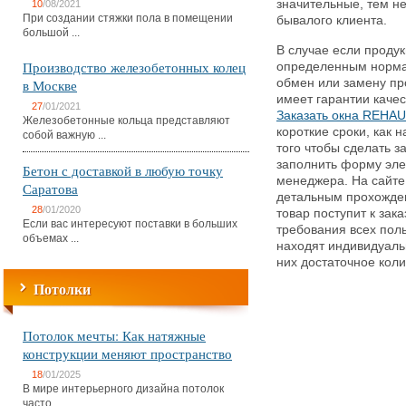
значительные, тем не
10
/08/2021
При создании стяжки пола в помещении
бывалого клиента.
большой ...
В случае если продук
Производство железобетонных колец
определенным нормам
в Москве
обмен или замену пр
имеет гарантии каче
27
/01/2021
Заказать окна REHAU
Железобетонные кольца представляют
короткие сроки, как 
собой важную ...
того чтобы сделать з
заполнить форму эле
Бетон с доставкой в любую точку
менеджера. На сайте
Саратова
детальным прохождени
28
/01/2020
товар поступит к зак
Если вас интересуют поставки в больших
требования всех пол
объемах ...
находят индивидуаль
них достаточное коли
Потолки
Потолок мечты: Как натяжные
конструкции меняют пространство
18
/01/2025
В мире интерьерного дизайна потолок
часто ...