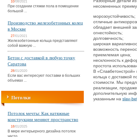
Разборные детали из
10
/08/2021
При создании стяжки пола в помещении
несомненных преиму
большой ...
морозоустойчивость;
Производство железобетонных колец
отличные антикорроз
обладает внешней за
в Москве
огнестойкость;
27
/01/2021
долговечность;
Железобетонные кольца представляют
широкая вариативнос
собой важную ...
возможность перенос
приемлемая цена;
Бетон с доставкой в любую точку
несклонность к дефо
Саратова
простота использова
28
/01/2020
В «Славбетонстрой» 
Если вас интересуют поставки в больших
кольца с доставкой п
объемах ...
стоимости. Мы предл
реализации, продаже
дополнительную инф
Потолки
указанным на
slav-be
Потолок мечты: Как натяжные
конструкции меняют пространство
18
/01/2025
В мире интерьерного дизайна потолок
часто ...