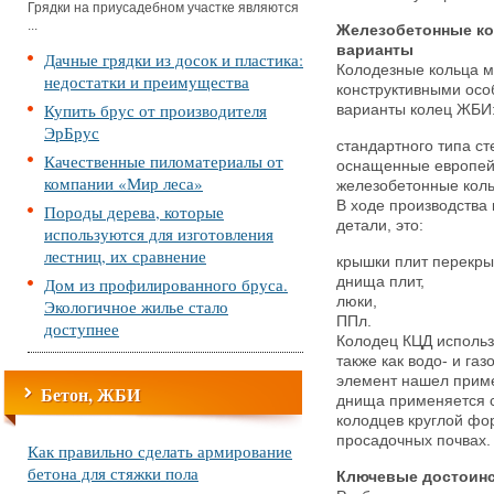
Грядки на приусадебном участке являются
...
Железобетонные ко
варианты
Дачные грядки из досок и пластика:
Колодезные кольца м
недостатки и преимущества
конструктивными ос
Купить брус от производителя
варианты колец ЖБИ
ЭрБрус
стандартного типа ст
Качественные пиломатериалы от
оснащенные европей
компании «Мир леса»
железобетонные коль
В ходе производства
Породы дерева, которые
детали, это:
используются для изготовления
лестниц, их сравнение
крышки плит перекры
Дом из профилированного бруса.
днища плит,
люки,
Экологичное жилье стало
ППл.
доступнее
Колодец КЦД использ
также как водо- и га
элемент нашел приме
Бетон, ЖБИ
днища применяется с
колодцев круглой фо
просадочных почвах.
Как правильно сделать армирование
бетона для стяжки пола
Ключевые достоинс