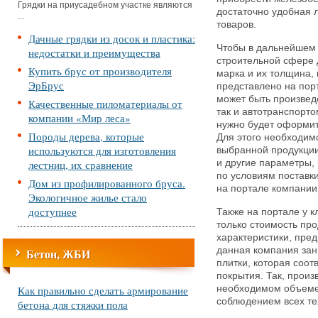
Грядки на приусадебном участке являются
достаточно удобная л
...
товаров.
Дачные грядки из досок и пластика:
Чтобы в дальнейшем 
недостатки и преимущества
строительной сфере 
Купить брус от производителя
марка и их толщина, 
ЭрБрус
представлено на пор
может быть произвед
Качественные пиломатериалы от
так и автотранспорт
компании «Мир леса»
нужно будет оформит
Породы дерева, которые
Для этого необходи
используются для изготовления
выбранной продукции 
лестниц, их сравнение
и другие параметры,
по условиям поставк
Дом из профилированного бруса.
на портале компани
Экологичное жилье стало
доступнее
Также на портале у к
только стоимость про
характеристики, пре
данная компания зан
Бетон, ЖБИ
плитки, которая соот
покрытия. Так, произ
Как правильно сделать армирование
необходимом объеме 
соблюдением всех те
бетона для стяжки пола