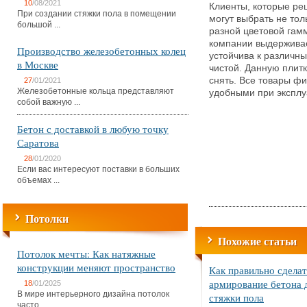
10
/08/2021
Клиенты, которые ре
При создании стяжки пола в помещении
могут выбрать не тол
большой ...
разной цветовой гам
компании выдерживае
Производство железобетонных колец
устойчива к различны
в Москве
чистой. Данную плитк
снять. Все товары ф
27
/01/2021
Железобетонные кольца представляют
удобными при эксплу
собой важную ...
Бетон с доставкой в любую точку
Саратова
28
/01/2020
Если вас интересуют поставки в больших
объемах ...
Потолки
Похожие статьи
Потолок мечты: Как натяжные
конструкции меняют пространство
Как правильно сделат
армирование бетона 
18
/01/2025
В мире интерьерного дизайна потолок
стяжки пола
часто ...