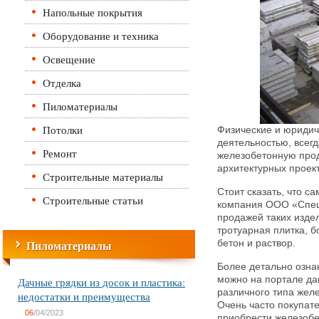
Напольные покрытия
Оборудование и техника
Освещение
Отделка
Пиломатериалы
Потолки
Физические и юридич
деятельностью, всег
Ремонт
железобетонную прод
архитектурных проект
Строительные материалы
Стоит сказать, что 
Строительные статьи
компания ООО «Спец
продажей таких изде
тротуарная плитка, 
Пиломатериалы
бетон и раствор.
Более детально озна
можно на портале да
Дачные грядки из досок и пластика:
различного типа жел
недостатки и преимущества
Очень часто покупат
06
/04/2023
приобрести железобет