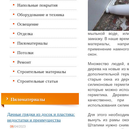
Напольные покрытия
Оборудование и техника
Освещение
Отделка
мыльной воде, или
замазку. В наше вре
Пиломатериалы
материалы, напр
применение намного
Потолки
окон.
Ремонт
Множество людей, в
дерева на новые из 
Строительные материалы
дополнительной герм
старые окна из дер
Строительные статьи
силиконовые гермети
которые можно испо
герметика. Деревя
Пиломатериалы
качественно, при
использования силик
Дачные грядки из досок и пластика:
Для этого необходим
недостатки и преимущества
вынуть из рамы око
Штапики нужно снима
06
/04/2023