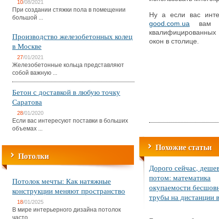
10
/08/2021
При создании стяжки пола в помещении
Ну а если вас инт
большой ...
good.com.ua
вам по
квалифицированных 
Производство железобетонных колец
окон в столице.
в Москве
27
/01/2021
Железобетонные кольца представляют
собой важную ...
Бетон с доставкой в любую точку
Саратова
28
/01/2020
Если вас интересуют поставки в больших
объемах ...
Похожие статьи
Потолки
Дорого сейчас, деше
потом: математика
Потолок мечты: Как натяжные
окупаемости бесшов
конструкции меняют пространство
трубы на дистанции в
18
/01/2025
В мире интерьерного дизайна потолок
часто ...