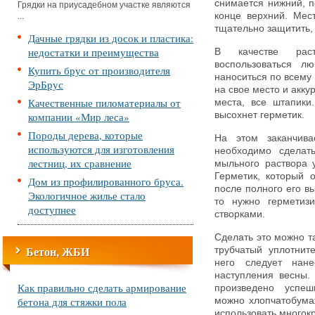
снимается нижний, п
Грядки на приусадебном участке являются
конце верхний. Мес
...
тщательно защитить,
Дачные грядки из досок и пластика:
недостатки и преимущества
В качестве рас
воспользоваться л
Купить брус от производителя
наноситься по всему
ЭрБрус
на свое место и акку
Качественные пиломатериалы от
места, все штапики
компании «Мир леса»
высохнет герметик.
Породы дерева, которые
На этом заканчива
используются для изготовления
необходимо сделат
лестниц, их сравнение
мыльного раствора у
Герметик, который о
Дом из профилированного бруса.
после полного его вы
Экологичное жилье стало
то нужно герметиз
доступнее
створками.
Сделать это можно т
Бетон, ЖБИ
трубчатый уплотнит
него следует нане
наступления весны.
Как правильно сделать армирование
произведено успеш
бетона для стяжки пола
можно хлопчатобума
использовать многок