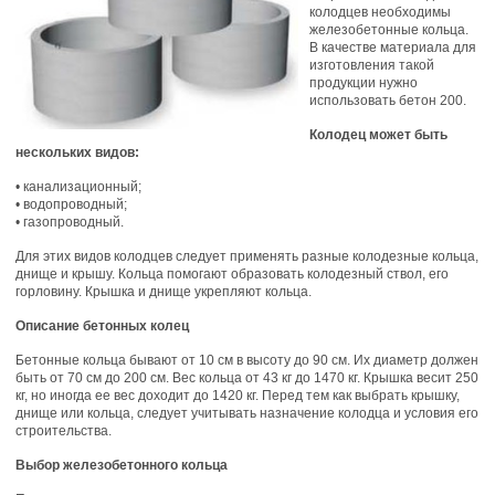
колодцев необходимы
железобетонные кольца.
В качестве материала для
изготовления такой
продукции нужно
использовать бетон 200.
Колодец может быть
нескольких видов:
• канализационный;
• водопроводный;
• газопроводный.
Для этих видов колодцев следует применять разные колодезные кольца,
днище и крышу. Кольца помогают образовать колодезный ствол, его
горловину. Крышка и днище укрепляют кольца.
Описание бетонных колец
Бетонные кольца бывают от 10 см в высоту до 90 см. Их диаметр должен
быть от 70 см до 200 см. Вес кольца от 43 кг до 1470 кг. Крышка весит 250
кг, но иногда ее вес доходит до 1420 кг. Перед тем как выбрать крышку,
днище или кольца, следует учитывать назначение колодца и условия его
строительства.
Выбор железобетонного кольца