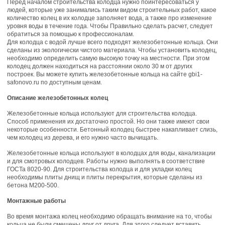
Перед началом строительства колодца нужно поинтересоваться у
людей, которые уже занимались таким видом строительных работ, какое
количество колец в их колодце заполняет вода, а также про изменение
уровня воды в течение года. Чтобы Правильно сделать расчет, следует
обратиться за помощью к профессионалам.
Для колодца с водой лучше всего подходят железобетонные кольца. Они
сделаны из экологически чистого материала. Чтобы установить колодец,
необходимо определить самую высокую точку на местности. При этом
колодец должен находиться на расстоянии около 30 м от других
построек. Вы можете купить железобетонные кольца на сайте gbi1-
safonovo.ru по доступным ценам.
Описание железобетонных колец
Железобетонные кольца используют для строительства колодца.
Способ применения их достаточно простой. Но они также имеют свои
некоторые особенности. Бетонный колодец быстрее накапливает слизь,
чем колодец из дерева, и его нужно часто вычищать.
Железобетонные кольца используют в колодцах для воды, канализации
и для смотровых колодцев. Работы нужно выполнять в соответствие
ГОСТа 8020-90. Для строительства колодца и для укладки колец
необходимы плиты днищ и плиты перекрытия, которые сделаны из
бетона M200-500.
Монтажные работы
Во время монтажа колец необходимо обращать внимание на то, чтобы
кольца не были смещены друг от друга. Для этого следует вставить