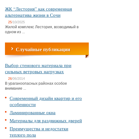
ЖК “Лестория” как современная
альтернатива жизни в Сочи
25
/10/2025
Жилой комплекс Лестория, возводимый в
одном из ...
Случайные публикации
Выбор стенового материала при
сильных ветровых нагрузках
26
/06/2014
В ураганоопасных районах особое
внимание ...
Современный дизайн квартир и его
особенности
Ламинированные окна
Материалы для раздвижных дверей
Преимущества и недостатки
теплого пола