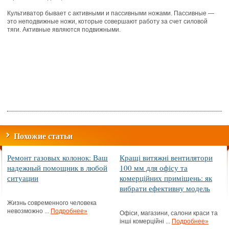
Культиватор бывает с активными и пассивными ножами. Пассивные —
это неподвижные ножи, которые совершают работу за счет силовой
тяги. Активные являются подвижными.
Похожие статьи
Ремонт газовых колонок: Ваш
Кращі витяжні вентилятори
надежный помощник в любой
100 мм для офісу та
ситуации
комерційних приміщень: як
вибрати ефективну модель
Жизнь современного человека
невозможно ...
Подробнее»
Офіси, магазини, салони краси та
інші комерційні ...
Подробнее»