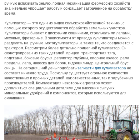
ручную вспахивать землю, полная механизация фермерских хозяйств
значительно упрощает работу и сокращает затраченное на обработку
время.
Культиватор — это один из видов сельскохозяйственной техники, с
помощью которого осуществляется обработка земельных участков.
Культиваторы бывают с дисковыми сошниками, стрельчатыми лапами,
меховые, фрезерные. В зависимости от привода культиваторы можно
разделить на: ручные, мотокультиваторы, а также те, что соединяется с
трактором. Рассмотрим более детально прицепной культиватор. Он
сконструирован из таких деталей: прицеп, транспортная тяга,
подставка, боковые брусья, регулятор глубины, опорное колесо, рама,
пределы, лапа, навеска для борон, гидроцилиндр, центральный брус
сницы. На сегодняшний день подобрать
запчасти для культиватора
не
составит никакого труда. Поскольку существует огромное количество
качественных и прочных деталей, как отечественных, так и зарубежных
производителей. Комплектация некоторых агрегатов может
дополняться специальными деталями для внесения сыпучих
минеральных удобрений и компонентов, которые используются для
окучивания.