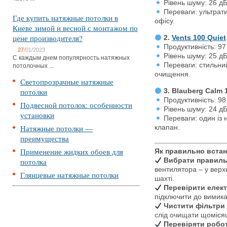
Рівень шуму: 26 д
Переваги: ультрати
Где купить натяжные потолки в
офісу.
Киеве зимой и весной с монтажом по
цене производителя?
2.
Vents 100 Quiet
Продуктивність: 97
27
/01/2023
Рівень шуму: 25 д
С каждым днем популярность натяжных
Переваги: стильний
потолочных ...
очищення.
Светопрозрачные натяжные
потолки
3. Blauberg Calm 
Продуктивність: 98
Подвесной потолок: особенности
Рівень шуму: 24 д
установки
Переваги: один із 
Натяжные потолки —
клапан.
преимущества
Применение жидких обоев для
Як правильно встан
потолка
Вибрати правиль
вентилятора – у верхн
Глянцевые натяжные потолки
шахті.
Перевірити елек
підключити до вимика
Чистити фільтри
слід очищати щоміся
Перевіряти робо