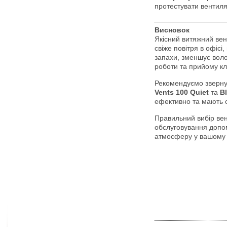
протестувати вентиля
Висновок
Якісний витяжний ве
свіже повітря в офісі,
запахи, зменшує воло
роботи та прийому клі
Рекомендуємо зверну
Vents 100 Quiet
та
B
ефективно та мають с
Правильний вибір вен
обслуговування допо
атмосферу у вашому 