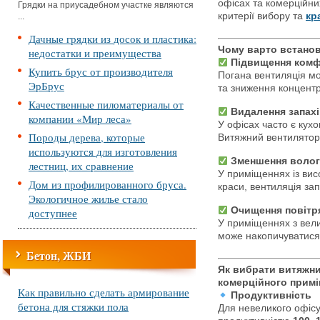
офісах та комерційни
Грядки на приусадебном участке являются
критерії вибору та
кр
...
Дачные грядки из досок и пластика:
Чому варто встанов
недостатки и преимущества
Підвищення комфо
Купить брус от производителя
Погана вентиляція м
ЭрБрус
та зниження концентр
Качественные пиломатериалы от
Видалення запахі
компании «Мир леса»
У офісах часто є кухо
Породы дерева, которые
Витяжний вентилятор
используются для изготовления
Зменшення волог
лестниц, их сравнение
У приміщеннях із вис
Дом из профилированного бруса.
краси, вентиляція зап
Экологичное жилье стало
Очищення повітря
доступнее
У приміщеннях з вели
може накопичуватися 
Бетон, ЖБИ
Як вибрати витяжни
комерційного прим
Как правильно сделать армирование
Продуктивність
бетона для стяжки пола
Для невеликого офісу