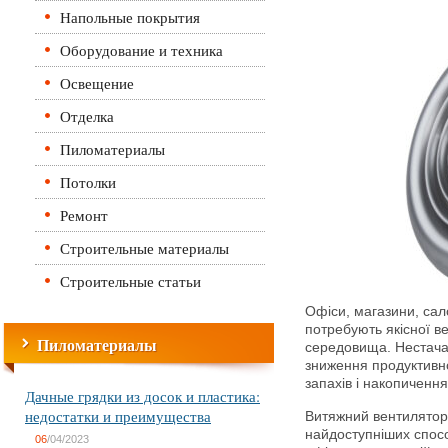
Напольные покрытия
Оборудование и техника
Освещение
Отделка
Пиломатериалы
Потолки
Ремонт
Строительные материалы
Строительные статьи
Офіси, магазини, сал
потребують якісної в
Пиломатериалы
середовища. Нестача 
зниження продуктивно
запахів і накопичення
Дачные грядки из досок и пластика:
недостатки и преимущества
Витяжний вентилятор 
найдоступніших спосо
06
/04/2023