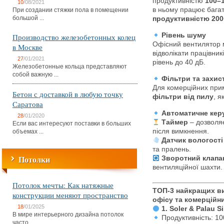
продуктивністю
100–1
10
/08/2021
в ньому працює бага
При создании стяжки пола в помещении
большой ...
продуктивністю 200
Рівень шуму
Производство железобетонных колец
Офісний вентилятор 
в Москве
відволікати працівник
27
/01/2021
рівень до 40 дБ.
Железобетонные кольца представляют
собой важную ...
Фільтри та захис
Для комерційних при
Бетон с доставкой в любую точку
фільтри від пилу
, я
Саратова
Автоматичне кер
28
/01/2020
Таймер
– дозволя
Если вас интересуют поставки в больших
після вимкнення.
объемах ...
Датчик вологості
та пралень.
Потолки
Зворотний клапа
вентиляційної шахти.
Потолок мечты: Как натяжные
ТОП-3 найкращих ви
конструкции меняют пространство
офісу та комерційн
18
/01/2025
1. Soler & Palau S
В мире интерьерного дизайна потолок
Продуктивність: 10
часто ...