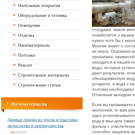
Напольные покрытия
Оборудование и техника
Освещение
отходами, земля впи
Отделка
позаботится о вашем 
нужно хотя бы с мало
Пиломатериалы
Многие знают о сост
не знать. Огромное 
Потолки
организма, примесей,
находится в нашей пи
Ремонт
воды, которые устан
дают результата, по
Строительные материалы
обеззараженную вод
Строительные статьи
устарели, а вода с к
поэтому необходимо
Отличным выходом я
Пиломатериалы
Если вы проживаете 
экологией, то вам ре
один устанавливаетс
Дачные грядки из досок и пластика:
воду в ваш дом (квар
недостатки и преимущества
фильтр с очиститель
способен защитить ва
06
/04/2023