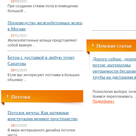
10
/08/2021
При создании стяжки пола в помещении
большой ...
Производство железобетонных колец
в Москве
27
/01/2021
Железобетонные кольца представляют
Похожие статьи
собой важную ...
Бетон с доставкой в любую точку
Дорого сейчас, деше
Саратова
потом: математика
окупаемости бесшов
28
/01/2020
Если вас интересуют поставки в больших
трубы на дистанции в
объемах ...
Психология выбора: поч
Потолки
боимся переплачивать ..
Подробнее»
Потолок мечты: Как натяжные
конструкции меняют пространство
18
/01/2025
В мире интерьерного дизайна потолок
часто ...