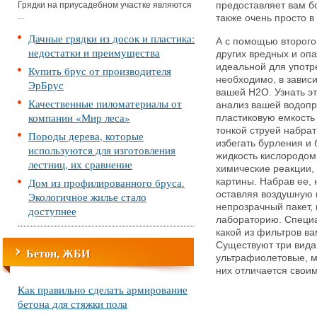
Грядки на приусадебном участке являются
предоставляет вам б
...
также очень просто в
Дачные грядки из досок и пластика:
А с помощью второго
недостатки и преимущества
других вредных и оп
идеальной для употр
Купить брус от производителя
необходимо, в зависи
ЭрБрус
вашей H2O. Узнать э
Качественные пиломатериалы от
анализ вашей водопр
компании «Мир леса»
пластиковую емкость 
тонкой струей набра
Породы дерева, которые
избегать бурления и 
используются для изготовления
жидкость кислородом 
лестниц, их сравнение
химические реакции, 
Дом из профилированного бруса.
картины. Набрав ее, 
оставляя воздушную п
Экологичное жилье стало
непрозрачный пакет, 
доступнее
лабораторию. Специа
какой из фильтров в
Существуют три вида
Бетон, ЖБИ
ультрафиолетовые, м
них отличается своим
Как правильно сделать армирование
бетона для стяжки пола