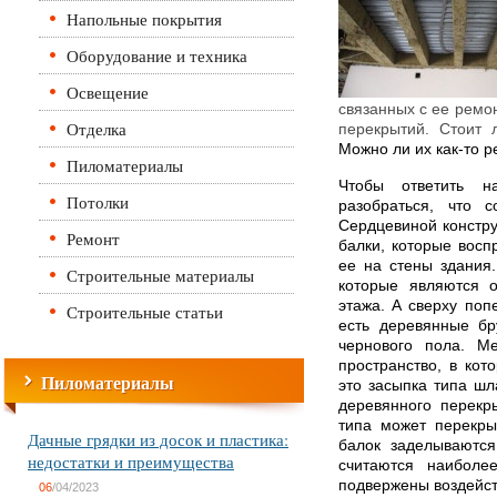
Напольные покрытия
Оборудование и техника
Освещение
связанных с ее ремон
Отделка
перекрытий. Стоит 
Можно ли их как-то р
Пиломатериалы
Чтобы ответить н
Потолки
разобраться, что с
Сердцевиной констр
Ремонт
балки, которые восп
ее на стены здания.
Строительные материалы
которые являются о
этажа. А сверху поп
Строительные статьи
есть деревянные бр
чернового пола. М
пространство, в кот
Пиломатериалы
это засыпка типа шл
деревянного перекр
типа может перекры
Дачные грядки из досок и пластика:
балок заделываются
недостатки и преимущества
считаются наиболе
подвержены воздейст
06
/04/2023