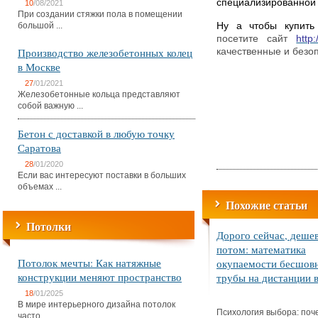
специализированной 
10
/08/2021
При создании стяжки пола в помещении
большой ...
Ну а чтобы купить
посетите сайт
http
Производство железобетонных колец
качественные и безо
в Москве
27
/01/2021
Железобетонные кольца представляют
собой важную ...
Бетон с доставкой в любую точку
Саратова
28
/01/2020
Если вас интересуют поставки в больших
объемах ...
Похожие статьи
Потолки
Дорого сейчас, деше
потом: математика
Потолок мечты: Как натяжные
окупаемости бесшов
конструкции меняют пространство
трубы на дистанции в
18
/01/2025
В мире интерьерного дизайна потолок
Психология выбора: поч
часто ...