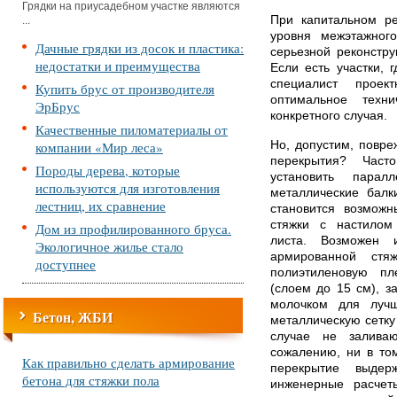
Грядки на приусадебном участке являются
При капитальном р
...
уровня межэтажног
Дачные грядки из досок и пластика:
серьезной реконстру
недостатки и преимущества
Если есть участки, 
специалист проек
Купить брус от производителя
оптимальное техн
ЭрБрус
конкретного случая.
Качественные пиломатериалы от
компании «Мир леса»
Но, допустим, повре
перекрытия? Част
Породы дерева, которые
установить парал
используются для изготовления
металлические балк
лестниц, их сравнение
становится возможн
стяжки с настилом
Дом из профилированного бруса.
листа. Возможен 
Экологичное жилье стало
армированной стя
доступнее
полиэтиленовую пл
(слоем до 15 см), 
молочком для лучш
Бетон, ЖБИ
металлическую сетку
случае не заливаю
сожалению, ни в том
Как правильно сделать армирование
перекрытие выдер
бетона для стяжки пола
инженерные расчет