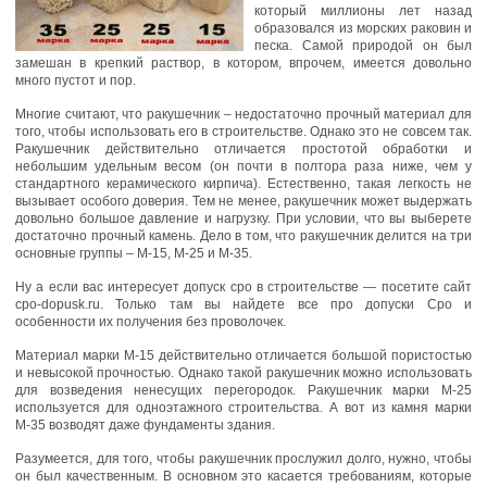
который миллионы лет назад
образовался из морских раковин и
песка. Самой природой он был
замешан в крепкий раствор, в котором, впрочем, имеется довольно
много пустот и пор.
Многие считают, что ракушечник – недостаточно прочный материал для
того, чтобы использовать его в строительстве. Однако это не совсем так.
Ракушечник действительно отличается простотой обработки и
небольшим удельным весом (он почти в полтора раза ниже, чем у
стандартного керамического кирпича). Естественно, такая легкость не
вызывает особого доверия. Тем не менее, ракушечник может выдержать
довольно большое давление и нагрузку. При условии, что вы выберете
достаточно прочный камень. Дело в том, что ракушечник делится на три
основные группы – М-15, М-25 и М-35.
Ну а если вас интересует допуск сро в строительстве — посетите сайт
cpo-dopusk.ru. Только там вы найдете все про допуски Сро и
особенности их получения без проволочек.
Материал марки М-15 действительно отличается большой пористостью
и невысокой прочностью. Однако такой ракушечник можно использовать
для возведения ненесущих перегородок. Ракушечник марки М-25
используется для одноэтажного строительства. А вот из камня марки
М-35 возводят даже фундаменты здания.
Разумеется, для того, чтобы ракушечник прослужил долго, нужно, чтобы
он был качественным. В основном это касается требованиям, которые