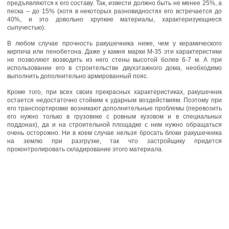
предъявляются к его составу. Так, извести должно быть не менее 25%, а
песка – до 15% (хотя в некоторых разновидностях его встречается до
40%, и это довольно хрупкие материалы, характеризующиеся
сыпучестью).
В любом случае прочность ракушечника ниже, чем у керамического
кирпича или пенобетона. Даже у камня марки М-35 эти характеристики
не позволяют возводить из него стены высотой более 6-7 м. А при
использовании его в строительстве двухэтажного дома, необходимо
выполнить дополнительно армированный пояс.
Кроме того, при всех своих прекрасных характеристиках, ракушечник
остается недостаточно стойким к ударным воздействиям. Поэтому при
его транспортировке возникают дополнительные проблемы (перевозить
его нужно только в грузовике с ровным кузовом и в специальных
поддонах), да и на строительной площадке с ним нужно обращаться
очень осторожно. Ни в коем случае нельзя бросать блоки ракушечника
на землю при разгрузке, так что застройщику придется
проконтролировать складирование этого материала.