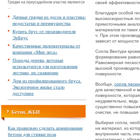
Грядки на приусадебном участке являются
своей эффективности
...
Благодаря особой ге
Дачные грядки из досок и пластика:
высокоскоростные по
недостатки и преимущества
прямоточными аналог
материалов из таких 
Купить брус от производителя
ч. При этом произво
ЭрБрус
зависит от мощности 
Качественные пиломатериалы от
компании «Мир леса»
Сопла Вентури кром
формирование равно
Породы дерева, которые
Равномерная пескост
используются для изготовления
высокой производите
лестниц, их сравнение
поверхности.
Дом из профилированного бруса.
Вообще,
сопла песк
Экологичное жилье стало
для качественной и 
доступнее
поверхности, котора
неудивительно, ведь 
существенно повысит
Бетон, ЖБИ
очистки, не повышая
Выбирая сопла, необ
Как правильно сделать армирование
на материал, из кото
бетона для стяжки пола
внутренняя часть эти
контактирует с абра