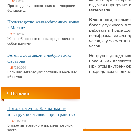
10
/08/2021
изделия определяетс
При создании стяжки пола в помещении
материала.
большой ...
В частности, керамич
Производство железобетонных колец
более двух часов, в 
в Москве
работать в 4 раза до
27
/01/2021
вольфрама, их экспл
Железобетонные кольца представляют
часов, а у элементов
собой важную ...
часов.
Бетон с доставкой в любую точку
Не трудно догадатьс
Саратова
надежными являются 
При этом внутреннюю
28
/01/2020
посредством специал
Если вас интересуют поставки в больших
объемах ...
Потолки
Потолок мечты: Как натяжные
конструкции меняют пространство
18
/01/2025
В мире интерьерного дизайна потолок
часто ...