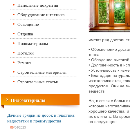
Напольные покрытия
Оборудование и техника
Освещение
Отделка
имеют ряд достоинст
Пиломатериалы
• Обеспечение доста
Потолки
тепла.
• Обладание высокой 
Ремонт
• Долговечность в ис
• Устойчивость к изм
Строительные материалы
• Благодаря натураль
Строительные статьи
изготавливаются, так
продуктом. Они не в
веществ.
Пиломатериалы
Но, в связи с больши
которые изготавлива
хорошего качества, 
Дачные грядки из досок и пластика:
их отличить. Во вре
недостатки и преимущества
на следующее:
06
/04/2023