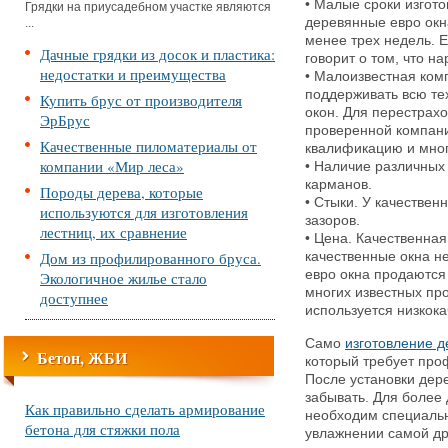
• Малые сроки изгото
Грядки на приусадебном участке являются
деревянные евро окн
...
менее трех недель. Е
Дачные грядки из досок и пластика:
говорит о том, что н
недостатки и преимущества
• Малоизвестная ком
поддерживать всю те
Купить брус от производителя
окон. Для перестрахо
ЭрБрус
проверенной компани
Качественные пиломатериалы от
квалификацию и мно
компании «Мир леса»
• Наличие различных 
карманов.
Породы дерева, которые
• Стыки. У качествен
используются для изготовления
зазоров.
лестниц, их сравнение
• Цена. Качественная
Дом из профилированного бруса.
качественные окна не
евро окна продаются
Экологичное жилье стало
многих известных про
доступнее
используется низкок
Само
изготовление д
Бетон, ЖБИ
который требует про
После установки дере
забывать. Для более
Как правильно сделать армирование
необходим специаль
бетона для стяжки пола
увлажнении самой др