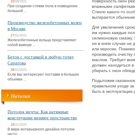
поверхность окон ре
10
/08/2021
При создании стяжки пола в помещении
влажными салфетками
большой ...
Стекло какого-то осо
вытирается обычными
Производство железобетонных колец
Для увеличения срок
в Москве
им нужно каждые пол
27
/01/2021
силиконовую смазку.
Железобетонные кольца представляют
ни в коем случае не 
собой важную ...
или керосин. Помимо
производить очистку
Бетон с доставкой в любую точку
маслом. Требует вни
Саратова
должен находиться в
28
/01/2020
убирать с окон облед
Если вас интересуют поставки в больших
объемах ...
Подытожив сказанное
правильном уходе за
быть в эксплуатации
Потолки
Потолок мечты: Как натяжные
конструкции меняют пространство
18
/01/2025
В мире интерьерного дизайна потолок
часто ...