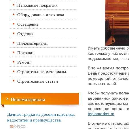
Напольные покрытия
Оборудование и техника
Освещение
Отделка
Пиломатериалы
Иметь собственную б
Потолки
как только у них воз
недвижимостью, все 
Ремонт
В то же время постр
Строительные материалы
Ведь предстоят ещё 
помещений, от качес
Строительные статьи
пользователей.
Чтобы получать пол
Пиломатериалы
деревянной бане, её
соответствующим ма
деревянная доска – в
Дачные грядки из досок и пластика:
teplomarket-m
.
недостатки и преимущества
В отличие от пластик
06
/04/2023
не нагревается до ра