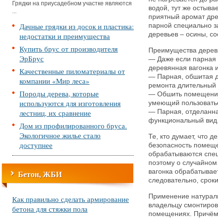
Грядки на приусадебном участке являются
водой, тут же остыва
...
приятный аромат др
Дачные грядки из досок и пластика:
парной специально з
деревьев – осины, со
недостатки и преимущества
Купить брус от производителя
Преимущества деревя
ЭрБрус
— Даже если парная 
деревянная вагонка и
Качественные пиломатериалы от
— Парная, обшитая д
компании «Мир леса»
ремонта длительный 
Породы дерева, которые
— Обшить помещение
используются для изготовления
умеющий пользоватьс
лестниц, их сравнение
— Парная, отделанна
функциональный вид
Дом из профилированного бруса.
Экологичное жилье стало
Те, кто думает, что
доступнее
безопасность помеще
обрабатываются спе
поэтому о случайном 
вагонка обрабатывает
Бетон, ЖБИ
следовательно, срок
Применение натурал
Как правильно сделать армирование
владельцу смонтиров
бетона для стяжки пола
помещениях. Причём