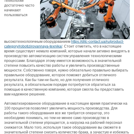
технологий
достаточно часто
начинают
пользоваться
высокотехнологичным оборудованием
https://ditc-contact.ua/ru/product-
category/robotizirovannaya-texnika/
. Стоит отметить, что в настоящее
время существует немало компаний, которые начали активно внедрять в
производство автоматизацию систем управления технологическими
процессами. Благодаря этому имеется возможность в значительной
степени повысить качество работы и увеличить производственные
мощности. Собственно говоря, нужно обязательно правильно выбирать
правильное оборудование, которое поможет добиться отличного
результата. Как бы там ни было, но для получения отличного
результата, в обязательном порядке потребуется обратиться за
помощью в качественную компанию, которая смогла бы предоставить
вам надежное решение.
Автоматизированное оборудование в настоящее время практически на
100 процентов позволяет увеличить мощность производства. Для
работы такого оборудования все же требуется оператор, это
необходимо понимать, но тем не менее само производство в
значительной степени упрощается, а нагрузка на рабочий персонал
снижается. Мало того, используя такое оборудование вы сможете в
значительной степени снизить количество брака, а зачастую и избежать