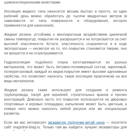
шумоизоляционными качествами.
Изоляция жидкого типа наносится весьма быстро и просто, за один
рабочий день можно обработать до тысячи квадратных метров (в
зависимости от типа поверхности и оборудования, которое
применяется для нанесения).
Жидкая резина устойчива к многократным воздействиям цикличной
смены температур, покрытие не раскрошится и не потрескается за счет
высокой эластичности. Кстати, эластичность сохраняется и в ходе
эксплуатации — несмотря на то, что покрытие становится тверже, оно
не крошится и не отшелушивается.
Гидроизоляция подобного плана изготавливается из разных
материалов, это может быть битумно-полимерный состав, акриловый,
полиуретановый, каждый из видов покрытия имеет высокие адгезивные
свойства, что позволяет наносить такую изоляцию практически на все
виды материалов.
Жидкую резину также используют для создания и ремонта
трубопровода, палуб для кораблей, строительных кранов и прочих
конструкций. Довольно часто это покрытие используется на дворовых
спортивных и игровых площадках, напыление может быть цветным, а
поверх него можно наносить любой рисунок или же специальную
разметку.
Если же вас интересует
экскаватор погрузчик китай цена
— посетите
сайт magistral-blag.ru. Только там вы найдете лучшие экскаваторы для