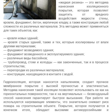
«жидкая резина» — это методика
нанесения изоляционного
покрытия, которая позволяет
защитить от вредного
воздействия жидкости стены,
кровлю, фундамент, бетон, кирпичную кладку, а также конструкции любой
сложности из различных материалов. Эта методика может применяться
для таких объектов, как:
— кровля новых зданий;
— кровля старых зданий, также и тех, которые изолированы от влаги
другими материалами;
— фундамент возводимого здания;
— фундамент возведенного и эксплуатируемого здания;
— различные виды бассейнов;
— трубопровод, стоки и колодцы — как законченные, так и в процессе
строительства;
— перегородки из различных материалов;
— конструкции, находящиеся в контакте с водой.
Гидроизоляция, которая наносится напылением, создает прочное
мембранное покрытие с высокой прочностью и эластичностью.
Методика нанесения такой изоляции позволяет использовать ее как на
горизонтальных поверхностях, так и на вертикальных — безвоздушный
способ нанесения гарантирует быстрое высыхание. При работе не
используются нагревающие элементы, что значительно снижает риск
пожара на строительном объекте. Покрытие, которое получается в
конечном итоге, обладает высокими антикоррозийными и