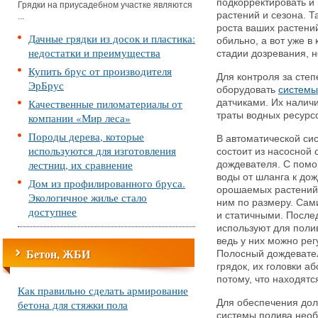
подкорректировать и
Грядки на приусадебном участке являются
растений и сезона. Т
...
роста ваших растени
Дачные грядки из досок и пластика:
обильно, а вот уже в
недостатки и преимущества
стадии дозревания, 
Купить брус от производителя
Для контроля за сте
ЭрБрус
оборудовать
системы
Качественные пиломатериалы от
датчиками. Их налич
траты водных ресурс
компании «Мир леса»
Породы дерева, которые
В автоматической си
используются для изготовления
состоит из насосной 
лестниц, их сравнение
дождевателя. С помо
воды от шланга к до
Дом из профилированного бруса.
орошаемых растений 
Экологичное жилье стало
ним по размеру. Са
доступнее
и статичными. После
используют для поли
ведь у них можно рег
Бетон, ЖБИ
Полосный дождевател
грядок, их головки 
потому, что находятс
Как правильно сделать армирование
бетона для стяжки пола
Для обеспечения дол
системы полива необ