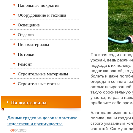
Напольные покрытия
Оборудование и техника
Освещение
Отделка
Пиломатериалы
Потолки
Поливая сад и огоро
урожай, ведь различ
Ремонт
подхода к их поливу
подпитка влагой, то д
Строительные материалы
болеть и даже погибн
огорода и сочного га
Строительные статьи
автоматизированной 
такую оросительную 
участке, то раз и на
Пиломатериалы
прибавите себе врем
Благодаря именно та
Дачные грядки из досок и пластика:
полива, ваши грядки
недостатки и преимущества
строго указанным ко
частотой. Схему пол
06
/04/2023