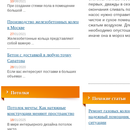
10
/08/2021
первых, дважды в сез
При создании стяжки пола в помещении
окончания сливать по
большой ...
насос нужно отправи
чистое и сухое поме
Производство железобетонных колец
сжатым воздухом. Для
в Москве
необходимо опустоши
27
/01/2021
иначе она в мороз мо
Железобетонные кольца представляют
собой важную ...
Бетон с доставкой в любую точку
Саратова
28
/01/2020
Если вас интересуют поставки в больших
объемах ...
Потолки
Похожие статьи
Потолок мечты: Как натяжные
Ремонт газовых коло
конструкции меняют пространство
надежный помощник 
18
/01/2025
ситуации
В мире интерьерного дизайна потолок
часто ...