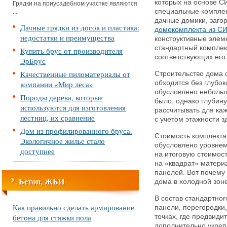
которых на основе С
Грядки на приусадебном участке являются
специальные комплек
...
дачные домики, загор
Дачные грядки из досок и пластика:
домокомплекта из СИ
недостатки и преимущества
конструктивные элем
стандартный комплек
Купить брус от производителя
соответствующих его
ЭрБрус
Качественные пиломатериалы от
Строительство дома 
компании «Мир леса»
обходится без глубо
обусловлено небольш
Породы дерева, которые
было, однако глубин
используются для изготовления
рассчитывать для ка
лестниц, их сравнение
с учетом этажности з
Дом из профилированного бруса.
Стоимость комплекта
Экологичное жилье стало
обусловлено уровнем
доступнее
на итоговую стоимос
на «квадрат» матери
панелей. Вот почему
Бетон, ЖБИ
дома в холодной зоне
В состав стандартно
Как правильно сделать армирование
панели, перегородки
бетона для стяжки пола
точках, где предвид
дополнительно укреп