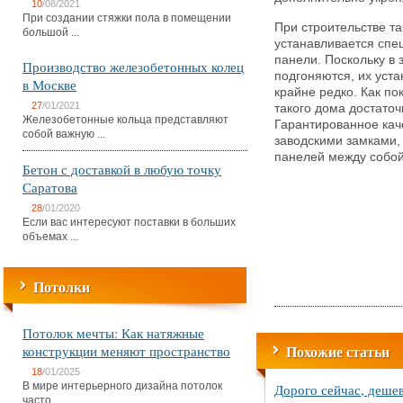
10
/08/2021
При создании стяжки пола в помещении
При строительстве т
большой ...
устанавливается спец
панели. Поскольку в
Производство железобетонных колец
подгоняются, их уст
в Москве
крайне редко. Как по
27
/01/2021
такого дома достато
Железобетонные кольца представляют
Гарантированное кач
собой важную ...
заводскими замками,
панелей между собой
Бетон с доставкой в любую точку
Саратова
28
/01/2020
Если вас интересуют поставки в больших
объемах ...
Потолки
Потолок мечты: Как натяжные
Похожие статьи
конструкции меняют пространство
18
/01/2025
В мире интерьерного дизайна потолок
Дорого сейчас, деше
часто ...