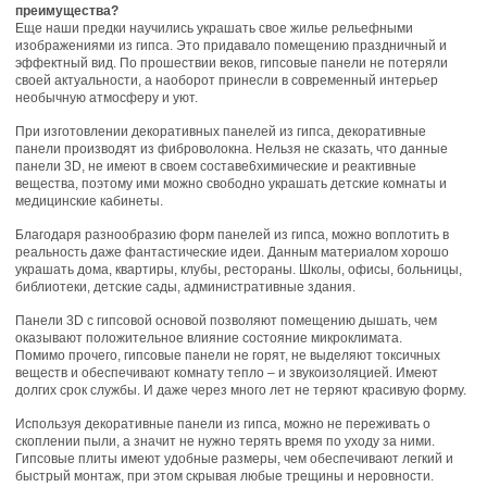
преимущества?
Еще наши предки научились украшать свое жилье рельефными
изображениями из гипса. Это придавало помещению праздничный и
эффектный вид. По прошествии веков, гипсовые панели не потеряли
своей актуальности, а наоборот принесли в современный интерьер
необычную атмосферу и уют.
При изготовлении декоративных панелей из гипса, декоративные
панели производят из фиброволокна. Нельзя не сказать, что данные
панели 3D, не имеют в своем составе6химические и реактивные
вещества, поэтому ими можно свободно украшать детские комнаты и
медицинские кабинеты.
Благодаря разнообразию форм панелей из гипса, можно воплотить в
реальность даже фантастические идеи. Данным материалом хорошо
украшать дома, квартиры, клубы, рестораны. Школы, офисы, больницы,
библиотеки, детские сады, административные здания.
Панели 3D с гипсовой основой позволяют помещению дышать, чем
оказывают положительное влияние состояние микроклимата.
Помимо прочего, гипсовые панели не горят, не выделяют токсичных
веществ и обеспечивают комнату тепло – и звукоизоляцией. Имеют
долгих срок службы. И даже через много лет не теряют красивую форму.
Используя декоративные панели из гипса, можно не переживать о
скоплении пыли, а значит не нужно терять время по уходу за ними.
Гипсовые плиты имеют удобные размеры, чем обеспечивают легкий и
быстрый монтаж, при этом скрывая любые трещины и неровности.