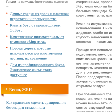
Грядки на приусадебном участке являются
очерченными, провест
...
Жёсткими кистями бо
большие площади. К
Дачные грядки из досок и пластика:
края стены, углы, гр
недостатки и преимущества
Кисти из искусственн
Купить брус от производителя
использовании. Синт
ЭрБрус
жидкости, особо не 
Качественные пиломатериалы от
грубость нанесения 
компании «Мир леса»
волосков — изламыв
Породы дерева, которые
Прежде чем использо
используются для изготовления
подготовительную ра
лестниц, их сравнение
впитывания краски, к
щетины загрязнения, 
Дом из профилированного бруса.
испортить качество о
Экологичное жилье стало
Для этого рекоменду
доступнее
После предварительн
аккуратно отжимая тк
открытом воздухе.
Бетон, ЖБИ
При повышенных треб
покрытия, кисти из 
Как правильно сделать армирование
можно вымачивать, ос
бетона для стяжки пола
соответствующей сос