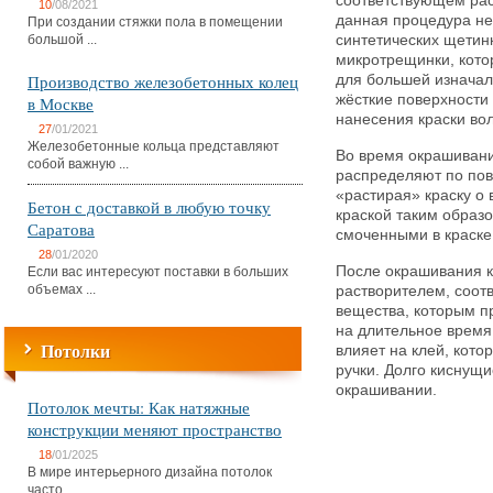
соответствующем рас
10
/08/2021
данная процедура не 
При создании стяжки пола в помещении
большой ...
синтетических щетин
микротрещинки, кото
Производство железобетонных колец
для большей изначал
жёсткие поверхности 
в Москве
нанесения краски во
27
/01/2021
Железобетонные кольца представляют
Во время окрашивани
собой важную ...
распределяют по пов
«растирая» краску о
Бетон с доставкой в любую точку
краской таким образо
Саратова
смоченными в краске
28
/01/2020
После окрашивания к
Если вас интересуют поставки в больших
объемах ...
растворителем, соот
вещества, которым п
на длительное время 
Потолки
влияет на клей, кото
ручки. Долго киснущи
окрашивании.
Потолок мечты: Как натяжные
конструкции меняют пространство
18
/01/2025
В мире интерьерного дизайна потолок
часто ...