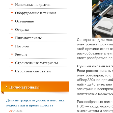
Напольные покрытия
Оборудование и техника
Освещение
Отделка
Пиломатериалы
Сегодня вряд ли можн
электроника проникла
Потолки
этой причине стоит в
разнообразные элект
Ремонт
стоит разобраться пр
Строительные материалы
Лучший онлайн маг
Строительные статьи
Если рассматривать 
электротоваров, то с
«Shop220» по прямо
найти действительно
Пиломатериалы
электрики и электрич
популярных разделов
Дачные грядки из досок и пластика:
Разнообразные ламп
недостатки и преимущества
НВО — сюда можно бу
выключатели и электр
06
/04/2023