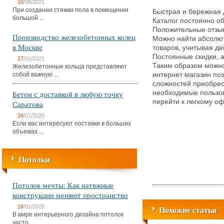
10
/08/2021
При создании стяжки пола в помещении
Быстрая и бережная 
большой ...
Каталог постоянно о
Положительные отзыв
Производство железобетонных колец
Можно найти абсолютн
в Москве
товаров, учитывая де
Постоянные скидки, 
27
/01/2021
Таким образом можно
Железобетонные кольца представляют
собой важную ...
интернет магазин по
сложностей приобрес
Бетон с доставкой в любую точку
необходимые пользов
перейти к легкому о
Саратова
28
/01/2020
Если вас интересуют поставки в больших
объемах ...
Потолки
Потолок мечты: Как натяжные
конструкции меняют пространство
18
/01/2025
Похожие статьи
В мире интерьерного дизайна потолок
часто ...