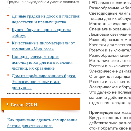
Грядки на приусадебном участке являются
LED лампы и светиль
...
Разнообразные кабел
Светодиодные лампы 
Дачные грядки из досок и пластика:
товары для их обслу
недостатки и преимущества
Монтажные изделия н
Купить брус от производителя
Специализированный 
ЭрБрус
Ламповые светильник
Разнообразные компл
Качественные пиломатериалы от
Крепежи для электро
компании «Мир леса»
Розетки и выключател
Породы дерева, которые
Разнообразная химия
Металлические лотки
используются для изготовления
Розетки и выключате
лестниц, их сравнение
Электрические двига
Дом из профилированного бруса.
Станции для зарядки
Экологичное жилье стало
Розетки и выключател
доступнее
Электрическое обору
Это далеко не полный
магазине действител
отдельная вкладка, 
Бетон, ЖБИ
Преимущества мага
Вряд ли теперь поль
Как правильно сделать армирование
действительно разно
бетона для стяжки пола
стоит обратить свое