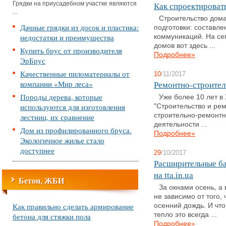
Грядки на приусадебном участке являются
Как спроектироват
...
Строительство дома
Дачные грядки из досок и пластика:
подготовки: составле
недостатки и преимущества
коммуникаций. На се
домов вот здесь ...
Купить брус от производителя
Подробнее»
ЭрБрус
Качественные пиломатериалы от
10
/11/2017
компании «Мир леса»
Ремонтно-строител
Породы дерева, которые
Уже более 10 лет в
используются для изготовления
"Строительство и рем
строительно-ремонтн
лестниц, их сравнение
деятельности ...
Дом из профилированного бруса.
Подробнее»
Экологичное жилье стало
доступнее
29
/10/2017
Расширительные ба
на tta.in.ua
Бетон, ЖБИ
За окнами осень, а 
не зависимо от того,
Как правильно сделать армирование
осенний дождь. И что
тепло это всегда ...
бетона для стяжки пола
Подробнее»