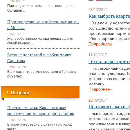
10
/08/2021
При создании стяжки пола в помещении
26
/10/2017
большой ...
Как выбрать кварти
Производство железобетонных колец
В целом, у новостр
в Москве
большинство из них 
просторными паркинг
27
/01/2021
Железобетонные кольца представляют
сбоев, юридическая и
собой важную ...
Подробнее»
Бетон с доставкой в любую точку
11
/10/2017
Саратова
Технология строит
28
/01/2020
На сегодняшний ден
Если вас интересуют поставки в больших
очень популярным. Б
объемах ...
методов возведения 
методик ...
Подробнее»
Потолки
23
/09/2017
Противовзломная ф
Потолок мечты: Как натяжные
конструкции меняют пространство
Было время, когда 
металлопластиковых 
18
/01/2025
проникновения в квар
В мире интерьерного дизайна потолок
часто ...
каждый замок должен 