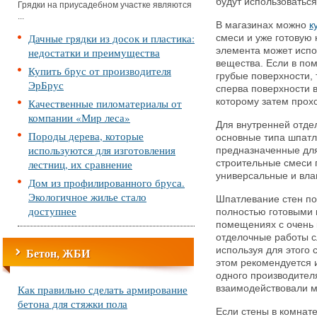
будут использоватьс
Грядки на приусадебном участке являются
...
В магазинах можно
к
Дачные грядки из досок и пластика:
смеси и уже готовую
недостатки и преимущества
элемента может испо
вещества. Если в по
Купить брус от производителя
грубые поверхности, 
ЭрБрус
сперва поверхности 
Качественные пиломатериалы от
которому затем прох
компании «Мир леса»
Для внутренней отде
Породы дерева, которые
основные типа шпатле
используются для изготовления
предназначенные для
лестниц, их сравнение
строительные смеси 
универсальные и вла
Дом из профилированного бруса.
Экологичное жилье стало
Шпатлевание стен по
доступнее
полностью готовыми к
помещениях с очень 
отделочные работы сл
Бетон, ЖБИ
используя для этого
этом рекомендуется 
одного производител
Как правильно сделать армирование
взаимодействовали м
бетона для стяжки пола
Если стены в комнате