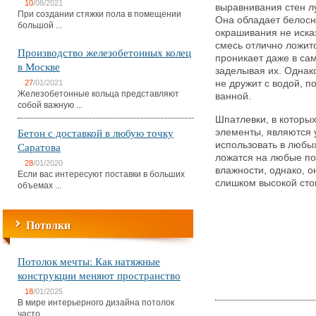
10
/08/2021
выравнивания стен л
При создании стяжки пола в помещении
Она обладает белосн
большой ...
окрашивания не исказ
смесь отлично ложит
Производство железобетонных колец
проникает даже в са
в Москве
заделывая их. Однако
27
/01/2021
не дружит с водой, п
Железобетонные кольца представляют
ванной.
собой важную ...
Шпатлевки, в которы
Бетон с доставкой в любую точку
элементы, являются 
Саратова
использовать в любы
ложатся на любые по
28
/01/2020
влажности, однако, о
Если вас интересуют поставки в больших
слишком высокой сто
объемах ...
Потолки
Потолок мечты: Как натяжные
конструкции меняют пространство
18
/01/2025
В мире интерьерного дизайна потолок
часто ...