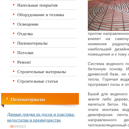
Напольные покрытия
Оборудование и техника
Освещение
Отделка
притом направленнос
влияет на самочув
Пиломатериалы
неимение радиато
наибольшей дизайне
Потолки
помещения и к тому 
Ремонт
Система водяного по
бетонную основу. 
Строительные материалы
древесной базе, но 
тепла. Горячая вода
Строительные статьи
прогревает полы и эт
Базой для водяного 
Пиломатериалы
земля либо дерево,
являться бетон. На
этапе монтажа вод
Дачные грядки из досок и пластика:
демпферная лента
недостатки и преимущества
направленного д
теплоизоляционный с
06
/04/2023