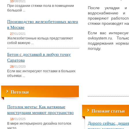
10
/08/2021
При создании стяжки пола в помещении
После укладки и
большой ...
водоснабжению и 
проверяют работосп
Производство железобетонных колец
стяжки производят н
в Москве
Если вас интересу
27
/01/2021
ovksystem.ru. Тол
Железобетонные кольца представляют
собой важную ...
поддержания норма
погоду.
Бетон с доставкой в любую точку
Саратова
28
/01/2020
Если вас интересуют поставки в больших
объемах ...
Потолки
Потолок мечты: Как натяжные
Похожие статьи
конструкции меняют пространство
18
/01/2025
Дорого сейчас, деше
В мире интерьерного дизайна потолок
потом: математика
часто ...