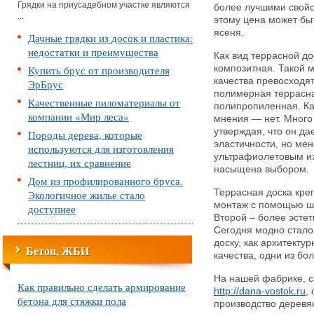
Грядки на приусадебном участке являются
более лучшими свойс
...
этому цена может быт
ясеня.
Дачные грядки из досок и пластика:
недостатки и преимущества
Как вид террасной д
Купить брус от производителя
композитная. Такой м
качества превосходя
ЭрБрус
полимерная террасная
Качественные пиломатериалы от
полипропиленная. Ка
компании «Мир леса»
мнения — нет. Много
утверждая, что он д
Породы дерева, которые
эластичности, но мен
используются для изготовления
ультрафиолетовым и
лестниц, их сравнение
насыщена выбором.
Дом из профилированного бруса.
Террасная доска кре
Экологичное жилье стало
монтаж с помощью шу
доступнее
Второй – более эстет
Сегодня модно стало
доску, как архитекту
Бетон, ЖБИ
качества, одни из бо
На нашей фабрике, с
Как правильно сделать армирование
http://dana-vostok.ru
,
бетона для стяжки пола
производство деревя