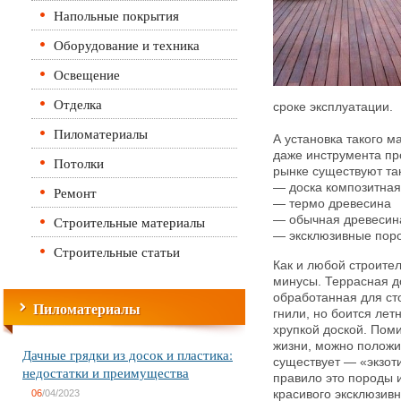
Напольные покрытия
Оборудование и техника
Освещение
Отделка
сроке эксплуатации.
Пиломатериалы
А установка такого м
даже инструмента пр
Потолки
рынке существуют так
— доска композитная
Ремонт
— термо древесина
Строительные материалы
— обычная древесин
— эксклюзивные пор
Строительные статьи
Как и любой строите
минусы. Террасная до
обработанная для ст
Пиломатериалы
гнили, но боится лет
хрупкой доской. Поми
жизни, можно положи
Дачные грядки из досок и пластика:
существует — «экзот
недостатки и преимущества
правило это породы 
06
/04/2023
красивого эксклюзив