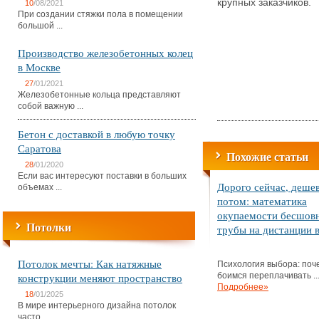
крупных заказчиков.
10
/08/2021
При создании стяжки пола в помещении
большой ...
Производство железобетонных колец
в Москве
27
/01/2021
Железобетонные кольца представляют
собой важную ...
Бетон с доставкой в любую точку
Саратова
Похожие статьи
28
/01/2020
Если вас интересуют поставки в больших
Дорого сейчас, деше
объемах ...
потом: математика
окупаемости бесшов
Потолки
трубы на дистанции в
Потолок мечты: Как натяжные
Психология выбора: поч
конструкции меняют пространство
боимся переплачивать ..
Подробнее»
18
/01/2025
В мире интерьерного дизайна потолок
часто ...