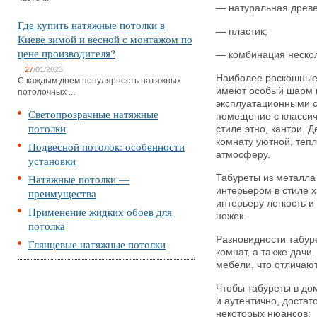
— натуральная древе
Где купить натяжные потолки в
— пластик;
Киеве зимой и весной с монтажом по
цене производителя?
— комбинация нескол
27
/01/2023
Наиболее роскошные 
С каждым днем популярность натяжных
имеют особый шарм 
потолочных ...
эксплуатационными св
Светопрозрачные натяжные
помещение с классич
потолки
стиле этно, кантри. 
комнату уютной, теп
Подвесной потолок: особенности
атмосферу.
установки
Натяжные потолки —
Табуреты из металла
интерьером в стиле 
преимущества
интерьеру легкость 
Применение жидких обоев для
ножек.
потолка
Разновидности табуре
Глянцевые натяжные потолки
комнат, а также дач
мебели, что отличают
Чтобы табуреты в до
и аутентично, достат
некоторых нюансов: