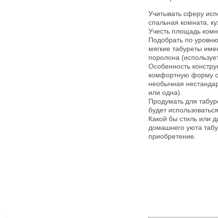
Учитывать сферу исп
спальная комната, ку
Учесть площадь комн
Подобрать по уровню
мягкие табуреты имею
поролона (использует
Особенность констру
комфортную форму си
необычная нестандар
или одна).
Продумать для табур
будет использоватьс
Какой бы стиль или д
домашнего уюта табу
приобретение.