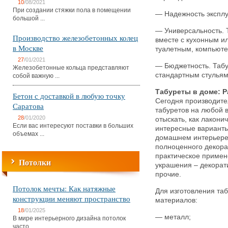
10
/08/2021
При создании стяжки пола в помещении
— Надежность эксплу
большой ...
— Универсальность. 
Производство железобетонных колец
вместе с кухонным и
в Москве
туалетным, компьют
27
/01/2021
— Бюджетность. Табу
Железобетонные кольца представляют
стандартным стульям
собой важную ...
Табуреты в доме: 
Бетон с доставкой в любую точку
Сегодня производите
Саратова
табуретов на любой 
28
/01/2020
отыскать, как лакони
Если вас интересуют поставки в больших
интересные варианты
объемах ...
домашнем интерьере 
полноценного декора
практическое примен
Потолки
украшения – декорат
прочие.
Потолок мечты: Как натяжные
Для изготовления та
конструкции меняют пространство
материалов:
18
/01/2025
— металл;
В мире интерьерного дизайна потолок
часто ...