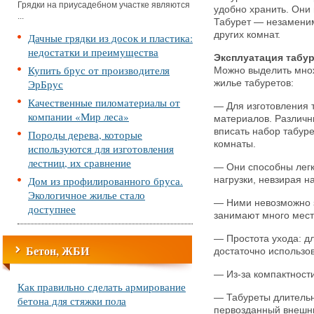
Грядки на приусадебном участке являются
удобно хранить. Они
...
Табурет — незаменим
других комнат.
Дачные грядки из досок и пластика:
недостатки и преимущества
Эксплуатация табу
Купить брус от производителя
Можно выделить мно
ЭрБрус
жилье табуретов:
Качественные пиломатериалы от
— Для изготовления 
компании «Мир леса»
материалов. Различн
вписать набор табур
Породы дерева, которые
комнаты.
используются для изготовления
лестниц, их сравнение
— Они способны легк
Дом из профилированного бруса.
нагрузки, невзирая 
Экологичное жилье стало
— Ними невозможно з
доступнее
занимают много места
— Простота ухода: д
Бетон, ЖБИ
достаточно использов
— Из-за компактности
Как правильно сделать армирование
— Табуреты длитель
бетона для стяжки пола
первозданный внешни