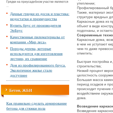
Грядки на приусадебном участке являются
утеплении;
...
Профилированный бру
Также, материал экол
Дачные грядки из досок и пластика:
структуре вредных д
недостатки и преимущества
Каркасные дома из п
Купить брус от производителя
объект в виде конст
ЭрБрус
подогнаны, и остаетс
Современные техно
Качественные пиломатериалы от
Каркасные дома, воз
компании «Мир леса»
в чем не уступают к
Породы дерева, которые
чем-то даже превосх
используются для изготовления
отметить:
лестниц, их сравнение
Быстрая постройка и,
Дом из профилированного бруса.
строительства;
Экологичное жилье стало
Низкий процент веро
доступнее
целостность сооруже
Большая масса камен
период осадков и про
происходит пучение 
Бетон, ЖБИ
воздействием окруж
дома.
Как правильно сделать армирование
Возведение каркас
бетона для стяжки пола
Возведение каркасно