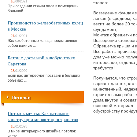
10
/08/2021
этапов:
При создании стяжки пола в помещении
большой ...
Возведение фундамент
легкая (в среднем, 
Производство железобетонных колец
весит не более 20 то
в Москве
фундамент;
Монтаж обрешетки п
27
/01/2021
Возведение стенового
Железобетонные кольца представляют
собой важную ...
Обрешетка крыши и к
Все работы производ
Бетон с доставкой в любую точку
дом уже можно получи
интересное, отделка
Саратова
требуется!
28
/01/2020
Если вас интересуют поставки в больших
Получается, что стро
объемах ...
вариант для тех, кто 
качественный, надеж
строительных работ,
Потолки
дома внутри и создат
основной материал –
обустройству пройдут
Потолок мечты: Как натяжные
конструкции меняют пространство
18
/01/2025
В мире интерьерного дизайна потолок
часто ...