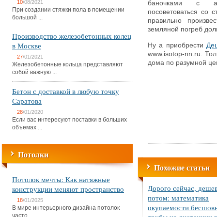
10
/08/2021
баночками с ар
При создании стяжки пола в помещении
посоветоваться со с
большой ...
правильно произве
земляной погреб дол
Производство железобетонных колец
в Москве
Ну а приобрести
Де
www.isotop-nn.ru. То
27
/01/2021
дома по разумной це
Железобетонные кольца представляют
собой важную ...
Бетон с доставкой в любую точку
Саратова
28
/01/2020
Если вас интересуют поставки в больших
объемах ...
Потолки
Похожие статьи
Потолок мечты: Как натяжные
Дорого сейчас, деше
конструкции меняют пространство
потом: математика
18
/01/2025
окупаемости бесшов
В мире интерьерного дизайна потолок
часто ...