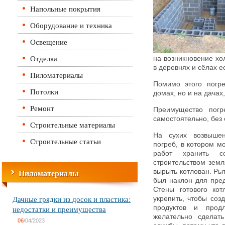
Напольные покрытия
Оборудование и техника
Освещение
Отделка
на возникновение хо
в деревнях и сёлах е
Пиломатериалы
Помимо этого погре
Потолки
домах, но и на дачах
Ремонт
Преимущество погр
самостоятельно, без 
Строительные материалы
На сухих возвышен
Строительные статьи
погреб, в котором м
работ хранить 
строительством земл
Пиломатериалы
вырыть котлован. Рыт
был наклон для пре
Стены готового ко
Дачные грядки из досок и пластика:
укрепить, чтобы соз
недостатки и преимущества
продуктов и прод
желательно сделать
06
/04/2023