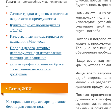
службы, потому что 
Грядки на приусадебном участке являются
будет выносить для 
...
Дачные грядки из досок и пластика:
Помимо стен и их у
конструкции пола в
недостатки и преимущества
используют утрам
Купить брус от производителя
Благодаря такой ос
ЭрБрус
внутрь погреба.
Качественные пиломатериалы от
Потолок в погребе с
компании «Мир леса»
кладут глиносоломе
Породы дерева, которые
Толщина засыпки 
используются для изготовления
обеспечения необход
лестниц, их сравнение
Чаще всего над гот
Дом из профилированного бруса.
крышу, которая помог
Экологичное жилье стало
доступнее
Чаще всего закрома
одной стороны, а п
можно и не разделять
хранения продуктов в
Бетон, ЖБИ
Помимо практичного
домашнюю атмосферу,
Как правильно сделать армирование
вкусностями, которы
бетона для стяжки пола
банками и бочками 