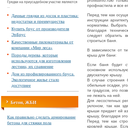
proflistinfo.ruю Тол
Грядки на приусадебном участке являются
профнастила и все е
...
Дачные грядки из досок и пластика:
Перед тем как осуще
инструкции архитект
недостатки и преимущества
нормативы. Выбрать
Купить брус от производителя
благодаря техниче
ЭрБрус
следует обратить в
строиться баня.
Качественные пиломатериалы от
компании «Мир леса»
В зависимости от т
Породы дерева, которые
крыш для бани:
используются для изготовления
Если баня будит с
лестниц, их сравнение
основном использу
Дом из профилированного бруса.
двускатную крышу.
Экологичное жилье стало
В случае строения 
доступнее
обильные осадки, уго
ти градусов, это поз
не лежать на ней.
Для лесостепных ре
Бетон, ЖБИ
уклоном, так как з
крыши придает ей аэ
Как правильно сделать армирование
крышу, благодаря это
Перед тем как стро
бетона для стяжки пола
кровлей крыши. Есл