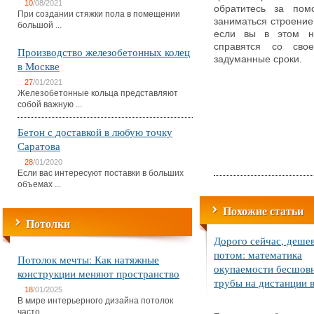
10
/08/2021
обратитесь за пом
При создании стяжки пола в помещении
заниматься строение
большой ...
если вы в этом не
справятся со сво
Производство железобетонных колец
задуманные сроки.
в Москве
27
/01/2021
Железобетонные кольца представляют
собой важную ...
Бетон с доставкой в любую точку
Саратова
28
/01/2020
Если вас интересуют поставки в больших
объемах ...
Похожие статьи
Потолки
Дорого сейчас, деше
потом: математика
Потолок мечты: Как натяжные
окупаемости бесшов
конструкции меняют пространство
трубы на дистанции в
18
/01/2025
В мире интерьерного дизайна потолок
часто ...