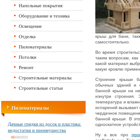
Напольные покрытия
Оборудование и техника
Освещение
Отделка
крыш для бани, так
самостоятельно.
Пиломатериалы
Во время строительс
Потолки
таким вопросам, как
какой материал выбр
Ремонт
какую кровлю примен
Строительные материалы
Строение крыши ба
обычных зданий и с
Строительные статьи
банной крыши на не
изнутри строения. 
температура и влажн
Пиломатериалы
испарений вызывает 
чердачное помещение
банной крыши. В эт
Дачные грядки из досок и пластика:
односкатное устройс
недостатки и преимущества
Ну а все про
про
06
/04/2023