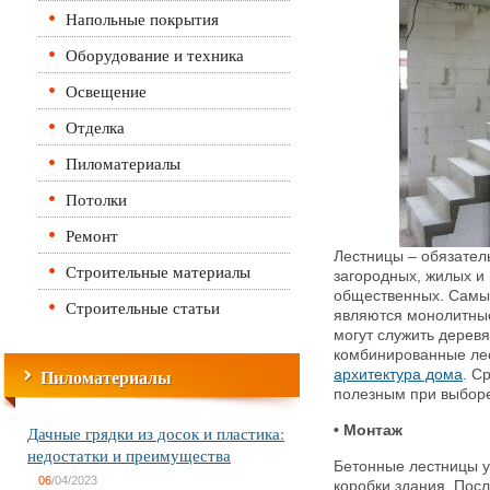
Напольные покрытия
Оборудование и техника
Освещение
Отделка
Пиломатериалы
Потолки
Ремонт
Лестницы – обязател
Строительные материалы
загородных, жилых и 
общественных.
Самы
Строительные статьи
являются монолитные
могут служить дерев
комбинированные лест
Пиломатериалы
архитектура дома
. С
полезным при выбор
Дачные грядки из досок и пластика:
• Монтаж
недостатки и преимущества
Бетонные лестницы у
06
/04/2023
коробки здания. Посл