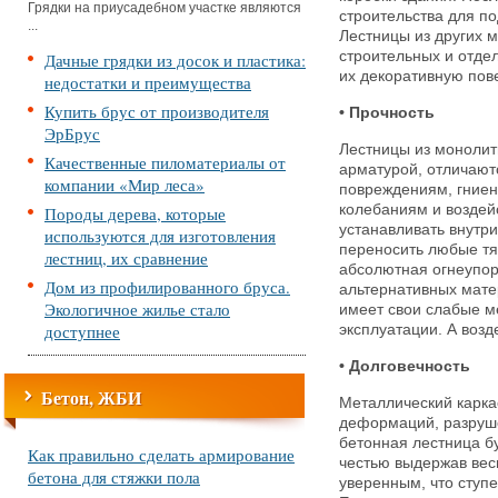
Грядки на приусадебном участке являются
строительства для по
...
Лестницы из других 
строительных и отдел
Дачные грядки из досок и пластика:
их декоративную пове
недостатки и преимущества
Купить брус от производителя
• Прочность
ЭрБрус
Лестницы из монолит
Качественные пиломатериалы от
арматурой, отличают
компании «Мир леса»
повреждениям, гниен
колебаниям и воздей
Породы дерева, которые
устанавливать внутр
используются для изготовления
переносить любые тя
лестниц, их сравнение
абсолютная огнеупор
Дом из профилированного бруса.
альтернативных мате
Экологичное жилье стало
имеет свои слабые м
доступнее
эксплуатации. А возд
• Долговечность
Бетон, ЖБИ
Металлический карка
деформаций, разруш
бетонная лестница б
Как правильно сделать армирование
честью выдержав вес
бетона для стяжки пола
уверенным, что ступе