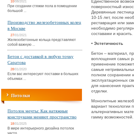
Единственное возмо
10
/08/2021
При создании стяжки пола в помещении
поверхностный износ 
большой ...
Деревянные лестницы
10-15 лет, после не
Производство железобетонных колец
реставрация или зам
в Москве
необходимо регуляр
составами и красить.
27
/01/2021
Железобетонные кольца представляют
• Эстетичность
собой важную ...
Бетон – материал, 
Бетон с доставкой в любую точку
воплощения самых р
Саратова
применение поможет 
28
/01/2020
самые нетривиальные
Если вас интересуют поставки в больших
полном сохранении н
объемах ...
эксплуатационных св
для нанесения практ
отделки.
Потолки
Монолитные железоб
вариант технологии п
Потолок мечты: Как натяжные
альтернативных мате
конструкции меняют пространство
гамму возможностей.
18
/01/2025
В мире интерьерного дизайна потолок
часто ...