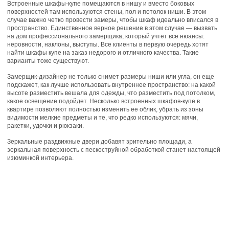
Встроенные шкафы-купе помещаются в нишу и вместо боковых
поверхностей там используются стены, пол и потолок ниши. В этом
случае важно четко провести замеры, чтобы шкаф идеально вписался в
пространство. Единственное верное решение в этом случае — вызвать
на дом профессионального замерщика, который учтет все нюансы:
неровности, наклоны, выступы. Все клиенты в первую очередь хотят
найти шкафы купе на заказ недорого и отличного качества. Такие
варианты тоже существуют.
Замерщик-дизайнер не только снимет размеры ниши или угла, он еще
подскажет, как лучше использовать внутреннее пространство: на какой
высоте разместить вешала для одежды, что разместить под потолком,
какое освещение подойдет. Несколько встроенных шкафов-купе в
квартире позволяют полностью изменить ее облик, убрать из зоны
видимости мелкие предметы и те, что редко используются: мячи,
ракетки, удочки и рюкзаки.
Зеркальные раздвижные двери добавят зрительно площади, а
зеркальная поверхность с пескоструйной обработкой станет настоящей
изюминкой интерьера.