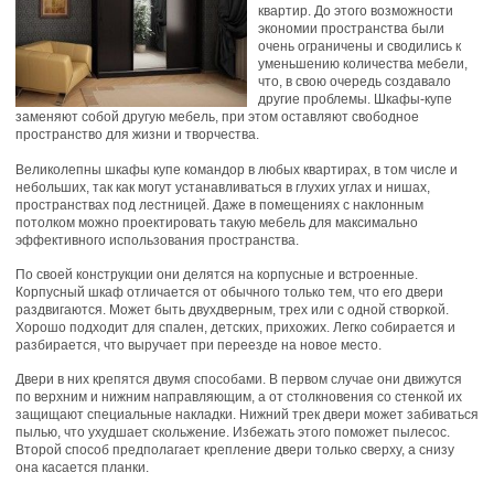
квартир. До этого возможности
экономии пространства были
очень ограничены и сводились к
уменьшению количества мебели,
что, в свою очередь создавало
другие проблемы. Шкафы-купе
заменяют собой другую мебель, при этом оставляют свободное
пространство для жизни и творчества.
Великолепны шкафы купе командор в любых квартирах, в том числе и
небольших, так как могут устанавливаться в глухих углах и нишах,
пространствах под лестницей. Даже в помещениях с наклонным
потолком можно проектировать такую мебель для максимально
эффективного использования пространства.
По своей конструкции они делятся на корпусные и встроенные.
Корпусный шкаф отличается от обычного только тем, что его двери
раздвигаются. Может быть двухдверным, трех или с одной створкой.
Хорошо подходит для спален, детских, прихожих. Легко собирается и
разбирается, что выручает при переезде на новое место.
Двери в них крепятся двумя способами. В первом случае они движутся
по верхним и нижним направляющим, а от столкновения со стенкой их
защищают специальные накладки. Нижний трек двери может забиваться
пылью, что ухудшает скольжение. Избежать этого поможет пылесос.
Второй способ предполагает крепление двери только сверху, а снизу
она касается планки.