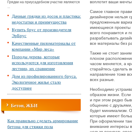
воплотит ваши мечты
Грядки на приусадебном участке являются
...
Самое главное правил
Дачные грядки из досок и пластика:
дизайнером нельзя с
недостатки и преимущества
предложенным вариа
имеющиеся проекты и
Купить брус от производителя
всего понравится и 
ЭрБрус
разрабатывать дизайн
Качественные пиломатериалы от
все материалы без р
компании «Мир леса»
Также не стоит заним
Породы дерева, которые
плохом расположении
используются для изготовления
часом меняется, а кр
лестниц, их сравнение
старайтесь сделать в
направление тоже вс
Дом из профилированного бруса.
всех разные.
Экологичное жилье стало
доступнее
Необходимо устраива
образом жизни. Если 
и при этом редко быв
Бетон, ЖБИ
общению с друзьями,
будет минимализм. О
которые имеют больш
Как правильно сделать армирование
При оформлении тако
бетона для стяжки пола
внимание интересы в
нельзя покупать опас