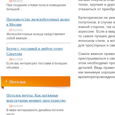
10
/08/2021
тонах, хрупкие и дор
При создании стяжки пола в помещении
отказаться от приобр
большой ...
Категорически не рек
Производство железобетонных колец
полутонов, в случае 
в Москве
южной стороне, так к
27
/01/2021
агрессию. Если в ква
Железобетонные кольца представляют
то самое лучшее ди
собой важную ...
японском стиле, а во
для просторных и св
Бетон с доставкой в любую точку
Саратова
Самое важное правил
прислушиваться к сво
28
/01/2020
этом необходимо про
Если вас интересуют поставки в больших
объемах ...
деталей. Ведь прави
как минимум хорошее
времяпрепровождени
Потолки
Потолок мечты: Как натяжные
конструкции меняют пространство
18
/01/2025
В мире интерьерного дизайна потолок
часто ...