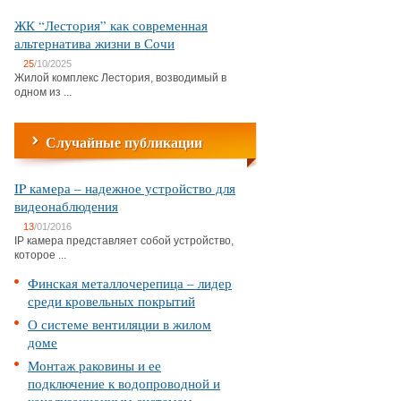
ЖК “Лестория” как современная
альтернатива жизни в Сочи
25
/10/2025
Жилой комплекс Лестория, возводимый в
одном из ...
Случайные публикации
IP камера – надежное устройство для
видеонаблюдения
13
/01/2016
IP камера представляет собой устройство,
которое ...
Финская металлочерепица – лидер
среди кровельных покрытий
О системе вентиляции в жилом
доме
Монтаж раковины и ее
подключение к водопроводной и