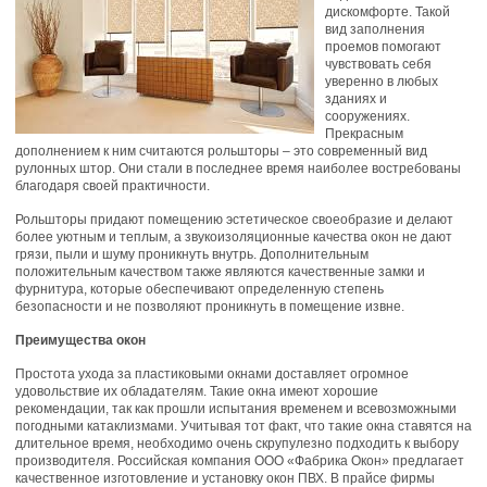
дискомфорте. Такой
вид заполнения
проемов помогают
чувствовать себя
уверенно в любых
зданиях и
сооружениях.
Прекрасным
дополнением к ним считаются рольшторы – это современный вид
рулонных штор. Они стали в последнее время наиболее востребованы
благодаря своей практичности.
Рольшторы придают помещению эстетическое своеобразие и делают
более уютным и теплым, а звукоизоляционные качества окон не дают
грязи, пыли и шуму проникнуть внутрь. Дополнительным
положительным качеством также являются качественные замки и
фурнитура, которые обеспечивают определенную степень
безопасности и не позволяют проникнуть в помещение извне.
Преимущества окон
Простота ухода за пластиковыми окнами доставляет огромное
удовольствие их обладателям. Такие окна имеют хорошие
рекомендации, так как прошли испытания временем и всевозможными
погодными катаклизмами. Учитывая тот факт, что такие окна ставятся на
длительное время, необходимо очень скрупулезно подходить к выбору
производителя. Российская компания ООО «Фабрика Окон» предлагает
качественное изготовление и установку окон ПВХ. В прайсе фирмы