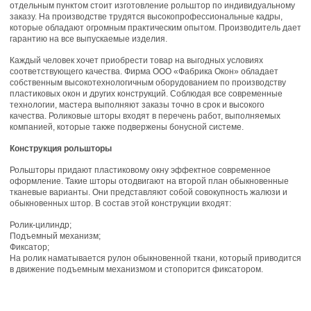
отдельным пунктом стоит изготовление рольштор по индивидуальному
заказу. На производстве трудятся высокопрофессиональные кадры,
которые обладают огромным практическим опытом. Производитель дает
гарантию на все выпускаемые изделия.
Каждый человек хочет приобрести товар на выгодных условиях
соответствующего качества. Фирма ООО «Фабрика Окон» обладает
собственным высокотехнологичным оборудованием по производству
пластиковых окон и других конструкций. Соблюдая все современные
технологии, мастера выполняют заказы точно в срок и высокого
качества. Роликовые шторы входят в перечень работ, выполняемых
компанией, которые также подвержены бонусной системе.
Конструкция рольшторы
Рольшторы придают пластиковому окну эффектное современное
оформление. Такие шторы отодвигают на второй план обыкновенные
тканевые варианты. Они представляют собой совокупность жалюзи и
обыкновенных штор. В состав этой конструкции входят:
Ролик-цилиндр;
Подъемный механизм;
Фиксатор;
На ролик наматывается рулон обыкновенной ткани, который приводится
в движение подъемным механизмом и стопорится фиксатором.