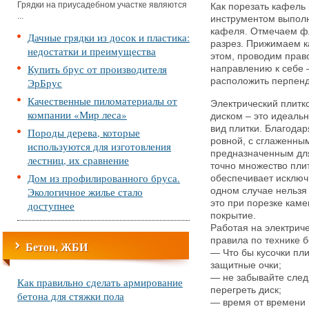
Грядки на приусадебном участке являются
Как порезать кафель
...
инструментом выполн
кафеля. Отмечаем ф
Дачные грядки из досок и пластика:
разрез. Прижимаем к
недостатки и преимущества
этом, проводим прав
Купить брус от производителя
направлению к себе 
ЭрБрус
расположить перпенд
Качественные пиломатериалы от
Электрический плитк
компании «Мир леса»
диском – это идеальн
вид плитки. Благодар
Породы дерева, которые
ровной, с сглаженны
используются для изготовления
предназначенным для
лестниц, их сравнение
точно множество пли
Дом из профилированного бруса.
обеспечивает исключ
Экологичное жилье стало
одном случае нельзя 
это при порезке кам
доступнее
покрытие.
Работая на электрич
правила по технике б
Бетон, ЖБИ
— Что бы кусочки пли
защитные очки;
— не забывайте следи
Как правильно сделать армирование
перегреть диск;
бетона для стяжки пола
— время от времени м