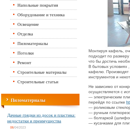
Напольные покрытия
Оборудование и техника
Освещение
Отделка
Пиломатериалы
Монтируя кафель, оче
Потолки
подходит по размеру 
что бы достичь необ
Ремонт
В бытовых условиях 
Строительные материалы
кафелю. Производят
инструментов и неко
Строительные статьи
Не зависимо от конкр
осуществляется с ис
— электрическим пли
Пиломатериалы
перейдя по ссылке
ht
— роликовым стекло
— ручным плиткорез
Дачные грядки из досок и пластика:
— болгаркой (шлифов
недостатки и преимущества
— кусачками для пли
06
/04/2023