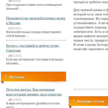
10
/08/2021
процессе работы она
При создании стяжки пола в помещении
большой ...
Для прямой резки и ф
которой есть свои п
Производство железобетонных колец
плиткорезом. Во-пер
в Москве
устанавливать. А во-
осуществить порезку,
27
/01/2021
электросети. Есть и 
Железобетонные кольца представляют
собой важную ...
краев кафеля желают
нужна чиста, придет
Бетон с доставкой в любую точку
В этом случае болга
качестве чернового и
Саратова
28
/01/2020
Если вас интересуют поставки в больших
объемах ...
Потолки
Потолок мечты: Как натяжные
конструкции меняют пространство
18
/01/2025
Похожие статьи
В мире интерьерного дизайна потолок
часто ...