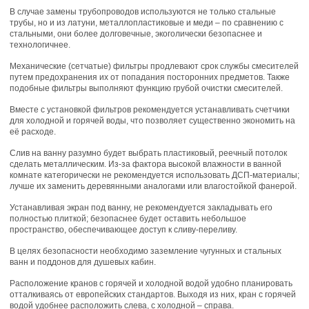
В случае замены трубопроводов используются не только стальные
трубы, но и из латуни, металлопластиковые и меди – по сравнению с
стальными, они более долговечные, экоголически безопаснее и
технологичнее.
Механические (сетчатые) фильтры продлевают срок службы смесителей
путем предохранения их от попадания посторонних предметов. Также
подобные фильтры выполняют функцию грубой очистки смесителей.
Вместе с установкой фильтров рекомендуется устанавливать счетчики
для холодной и горячей воды, что позволяет существенно экономить на
её расходе.
Слив на ванну разумно будет выбрать пластиковый, реечный потолок
сделать металлическим. Из-за фактора высокой влажности в ванной
комнате категорически не рекомендуется использовать ДСП-материалы;
лучше их заменить деревянными аналогами или влагостойкой фанерой.
Устанавливая экран под ванну, не рекомендуется закладывать его
полностью плиткой; безопаснее будет оставить небольшое
пространство, обеспечивающее доступ к сливу-переливу.
В целях безопасности необходимо заземление чугунных и стальных
ванн и поддонов для душевых кабин.
Расположение кранов с горячей и холодной водой удобно планировать
отталкиваясь от европейских стандартов. Выходя из них, кран с горячей
водой удобнее расположить слева, с холодной – справа.