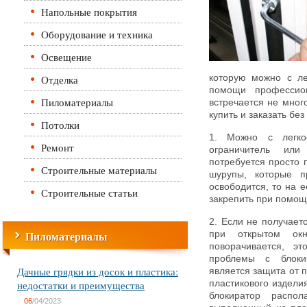
Напольные покрытия
Оборудование и техника
Освещение
Отделка
которую можно с ле
помощи профессио
Пиломатериалы
встречается не мног
купить и заказать бе
Потолки
1. Можно с легко
Ремонт
ограничитель или
потребуется просто 
Строительные материалы
шурупы, которые п
освободится, то на е
Строительные статьи
закрепить при помощ
2. Если не получаетс
Пиломатериалы
при открытом ок
поворачивается, э
проблемы с блокир
Дачные грядки из досок и пластика:
является защита от п
недостатки и преимущества
пластикового изделия
блокиратор распол
06
/04/2023