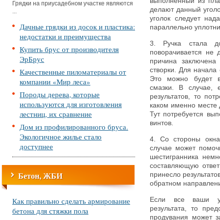
выполненный из пла
Грядки на приусадебном участке являются
делают данный уголок
...
уголок следует нада
Дачные грядки из досок и пластика:
параллельно уплотнит
недостатки и преимущества
3. Ручка стала до
Купить брус от производителя
поворачивается не 
ЭрБрус
причина заключена
створки. Для начала 
Качественные пиломатериалы от
Это можно будет в
компании «Мир леса»
смазки. В случае, 
Породы дерева, которые
результатов, то пот
используются для изготовления
каком именно месте 
лестниц, их сравнение
Тут потребуется вып
винтов.
Дом из профилированного бруса.
Экологичное жилье стало
4. Со стороны окна
доступнее
случае может помоч
шестигранника немн
составляющую ответ
Бетон, ЖБИ
принесло результатов
обратном направлен
Как правильно сделать армирование
Если все ваши ус
результата, то пре
бетона для стяжки пола
продувания может з