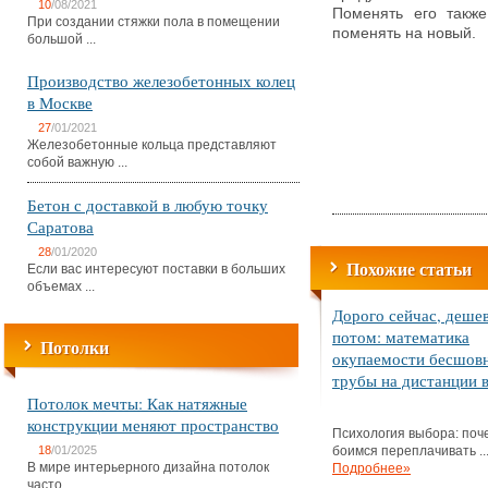
10
/08/2021
Поменять его также
При создании стяжки пола в помещении
поменять на новый.
большой ...
Производство железобетонных колец
в Москве
27
/01/2021
Железобетонные кольца представляют
собой важную ...
Бетон с доставкой в любую точку
Саратова
28
/01/2020
Похожие статьи
Если вас интересуют поставки в больших
объемах ...
Дорого сейчас, деше
потом: математика
Потолки
окупаемости бесшов
трубы на дистанции в
Потолок мечты: Как натяжные
конструкции меняют пространство
Психология выбора: поч
18
/01/2025
боимся переплачивать ..
В мире интерьерного дизайна потолок
Подробнее»
часто ...