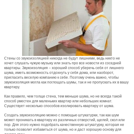
Стены со звукоизоляцией никогда не будут лишними, ведь никто не
хочет слушать чужую музыку или знать про все новости из соседней
квартиры. Звукоизоляция – хороший способ уберечь себя от лишнего
шума, иметь возможность отдохнуть у себя дома, или наоборот,
пригласить веселую компанию к себе. Поэтому очень важно, чтобы
звукоизоляция могла как поглощать шумы, так и не пропускать их в вашу
квартиру.
Как правило, чем толще стена, тем меньше шума, но не всегда такой
способ уместен для маленьких квартир или небольших комнат.
Существует несколько способов изолировать квартиру от шума.
Создать звукоизоляцию можно с помощью штукатурки, так как шум
может проникать в квартиру из различных отверстий, щелей, скол или
пор. Для этого нужно подобрать качественную штукатурку, которая не
только позволит избавиться от шума, но и даст хорошую основу для