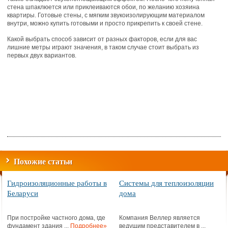
стена шпаклюется или приклеиваются обои, по желанию хозяина
квартиры. Готовые стены, с мягким звукоизолирующим материалом
внутри, можно купить готовыми и просто прикрепить к своей стене.
Какой выбрать способ зависит от разных факторов, если для вас
лишние метры играют значения, в таком случае стоит выбрать из
первых двух вариантов.
Похожие статьи
Гидроизоляционные работы в
Системы для теплоизоляции
Беларуси
дома
При постройке частного дома, где
Компания Веллер является
фундамент здания ...
Подробнее»
ведущим представителем в ...