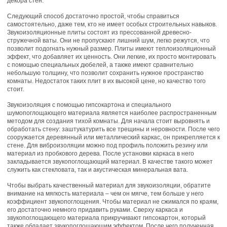
декора стен.
Следующий способ достаточно простой, чтобы справиться
самостоятельно, даже тем, кто не имеет особых строительных навыков.
Звукоизоляционные плиты состоят из прессованной древесно-
стружечной ваты. Они не пропускают лишний шум, легко режутся, что
позволит подогнать нужный размер. Плиты имеют теплоизоляционный
эффект, что добавляет их ценность. Они легкие, их просто монтировать
с помощью специальных дюбелей, а также имеют сравнительно
небольшую толщину, что позволит сохранить нужное пространство
комнаты. Недостаток таких плит в их высокой цене, но качество того
стоит.
Звукоизоляция с помощью гипсокартона и специального
шумопоглощающего материала является наиболее распространенным
методом для создания тихой комнаты. Для начала стоит выровнять и
обработать стену: заштукатурить все трещины и неровности. После чего
сооружается деревянный или металлический каркас, он прикрепляется к
стене. Для виброизоляции можно под профиль положить резину или
материал из пробкового дерева. После установки каркаса в него
закладывается звукопоглощающий материал. В качестве такого может
служить как стекловата, так и акустическая минеральная вата.
Чтобы выбрать качественный материал для звукоизоляции, обратите
внимание на мягкость материала – чем он мягче, тем больше у него
коэффициент звукопоглощения. Чтобы материал не сжимался по краям,
его достаточно немного придавить руками. Сверху каркаса и
звукопоглощающего материала прикручивают гипсокартон, который
также обладает звукопоглощающим эффектом. После чего полученная