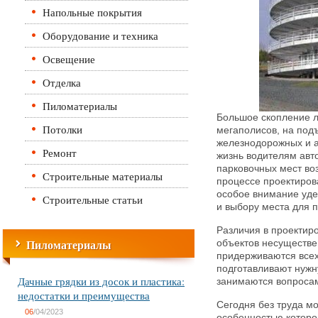
Напольные покрытия
Оборудование и техника
Освещение
Отделка
Пиломатериалы
Большое скопление 
Потолки
мегаполисов, на под
железнодорожных и а
Ремонт
жизнь водителям авто
парковочных мест во
Строительные материалы
процессе проектиров
особое внимание уд
Строительные статьи
и выбору места для 
Различия в проектир
Пиломатериалы
объектов несуществен
придерживаются всех
подготавливают нужн
Дачные грядки из досок и пластика:
занимаются вопроса
недостатки и преимущества
Сегодня без труда м
06
/04/2023
особенностью которо