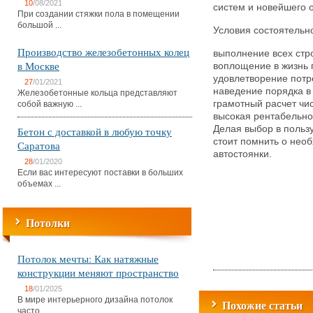
10
/08/2021
систем и новейшего 
При создании стяжки пола в помещении
большой ...
Условия состоятельно
Производство железобетонных колец
выполнение всех стр
в Москве
воплощение в жизнь 
удовлетворение потр
27
/01/2021
наведение порядка в
Железобетонные кольца представляют
грамотный расчет чи
собой важную ...
высокая рентабельно
Делая выбор в пользу
Бетон с доставкой в любую точку
стоит помнить о нео
Саратова
автостоянки.
28
/01/2020
Если вас интересуют поставки в больших
объемах ...
Потолки
Потолок мечты: Как натяжные
конструкции меняют пространство
18
/01/2025
В мире интерьерного дизайна потолок
Похожие статьи
часто ...