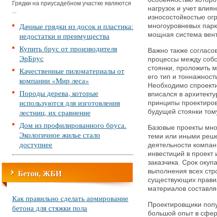
Грядки на приусадебном участке являются
нагрузок и учет вли
...
износостойкостью ог
Дачные грядки из досок и пластика:
многоуровневых парк
недостатки и преимущества
мощная система вент
Купить брус от производителя
Важно также согласо
ЭрБрус
процессы между собо
стоянки, проложить 
Качественные пиломатериалы от
его тип и тоннажност
компании «Мир леса»
Необходимо спроекти
Породы дерева, которые
вписался в архитект
используются для изготовления
принципы проектиров
лестниц, их сравнение
будущей стоянки том
Дом из профилированного бруса.
Базовые проекты мно
Экологичное жилье стало
теми или иными реше
доступнее
деятельности компан
инвестиций в проект
заказчика. Срок окуп
Бетон, ЖБИ
выполнения всех стр
существующих прави
материалов составля
Как правильно сделать армирование
Проектировщики поп
бетона для стяжки пола
большой опыт в сфе