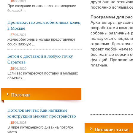
10
/08/2021
друга они не отлича
При создании стяжки пола в помещении
постоянно всплывающ
большой ...
Программы для рас
Производство железобетонных колец
Архитекторы, дизайн
в Москве
разработками компан
собраны различные р
27
/01/2021
пользуются специали
Железобетонные кольца представляют
отраслью. Достаточно
собой важную ...
проект любой железо
бесплатные версии 
Бетон с доставкой в любую точку
функций. Приложени
Саратова
платные.
28
/01/2020
Если вас интересуют поставки в больших
объемах ...
Потолки
Потолок мечты: Как натяжные
конструкции меняют пространство
18
/01/2025
В мире интерьерного дизайна потолок
Похожие статьи
часто ...