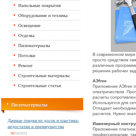
Напольные покрытия
Оборудование и техника
Освещение
Отделка
Пиломатериалы
Потолки
В современном мире
просто средством св
Ремонт
различные программ
решении рабочих за
Строительные материалы
АЭfree
Строительные статьи
Приложение АЭfree по
электричеством. Про
расчеты сопротивлен
Используется для сет
Пиломатериалы
Отпадает необходимо
расчетов. Нужно зна
Дачные грядки из досок и пластика:
Инженерный инстр
недостатки и преимущества
Приложение платное,
06
/04/2023
профессионалам, так