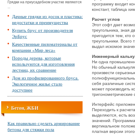
Грядки на приусадебном участке являются
программу входит ко
...
констант, таблица хи
Дачные грядки из досок и пластика:
Расчет углов
недостатки и преимущества
Этот софт дает возм
Купить брус от производителя
треугольника, зная д
ЭрБрус
пригодится тем, кто 
треугольники. Всего 
Качественные пиломатериалы от
выдал искомое значе
компании «Мир леса»
Инженерный кальку
Породы дерева, которые
Ни одна промышленна
используются для изготовления
Но обычный калькуля
лестниц, их сравнение
произвести серьезны
Дом из профилированного бруса.
полнофункциональны
Экологичное жилье стало
себя различные сист
доступнее
может производить к
тригонометрические 
Интерфейс приложени
Бетон, ЖБИ
Переходить к расчет
выделяются, есть во
значений. Программа
Как правильно сделать армирование
вертикальном положе
бетона для стяжки пола
платная версии этого