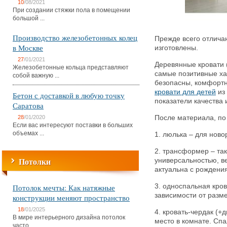
10
/08/2021
При создании стяжки пола в помещении
большой ...
Производство железобетонных колец
Прежде всего отличаю
в Москве
изготовлены.
27
/01/2021
Деревянные кровати (
Железобетонные кольца представляют
самые позитивные ха
собой важную ...
безопасны, комфортн
кровати для детей
из
Бетон с доставкой в любую точку
показатели качества 
Саратова
28
/01/2020
После материала, по
Если вас интересуют поставки в больших
объемах ...
1. люлька – для нов
2. трансформер – так
Потолки
универсальностью, ве
актуальна с рождения
Потолок мечты: Как натяжные
3. односпальная крова
зависимости от разме
конструкции меняют пространство
18
/01/2025
4. кровать-чердак (+
В мире интерьерного дизайна потолок
место в комнате. Сп
часто ...