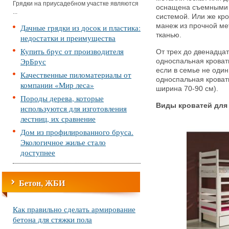
Грядки на приусадебном участке являются
оснащена съемными 
...
системой. Или же кро
манеж из прочной ме
Дачные грядки из досок и пластика:
тканью.
недостатки и преимущества
Купить брус от производителя
От трех до двенадцат
ЭрБрус
односпальная кровать
если в семье не один
Качественные пиломатериалы от
односпальная кроват
компании «Мир леса»
ширина 70-90 см).
Породы дерева, которые
Виды кроватей для
используются для изготовления
лестниц, их сравнение
Дом из профилированного бруса.
Экологичное жилье стало
доступнее
Бетон, ЖБИ
Как правильно сделать армирование
бетона для стяжки пола