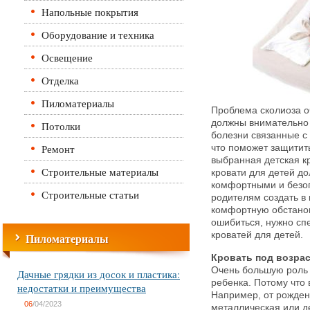
Напольные покрытия
Оборудование и техника
Освещение
Отделка
Пиломатериалы
Проблема сколиоза оч
должны внимательно 
Потолки
болезни связанные с 
Ремонт
что поможет защитить
выбранная детская к
Строительные материалы
кровати для детей до
комфортными и безо
Строительные статьи
родителям создать в
комфортную обстанов
ошибиться, нужно сп
кроватей для детей.
Пиломатериалы
Кровать под возра
Очень большую роль 
Дачные грядки из досок и пластика:
ребенка. Потому что 
недостатки и преимущества
Например, от рождени
06
/04/2023
металлическая или д