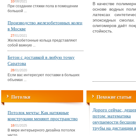
10
/08/2021
В качестве полимерн
При создании стяжки пола в помещении
основе водных поли
большой ...
латексах синтетич
эпоксидных смолах
Производство железобетонных колец
олигомеров даёт по
в Москве
стойкость.
27
/01/2021
Железобетонные кольца представляют
собой важную ...
Бетон с доставкой в любую точку
Саратова
28
/01/2020
Если вас интересуют поставки в больших
объемах ...
Потолки
Похожие статьи
Дорого сейчас, деше
Потолок мечты: Как натяжные
потом: математика
конструкции меняют пространство
окупаемости бесшов
18
/01/2025
трубы на дистанции в
В мире интерьерного дизайна потолок
часто ...