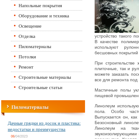
Напольные покрытия
Оборудование и техника
Освещение
Отделка
устройство такого п
В качестве полимер
Пиломатериалы
используют руло
бесшовных покрытий 
Потолки
При строительстве 
Ремонт
плиточные, так и ру
можете заказать пос
Строительные материалы
все для ремонта под 
Строительные статьи
Мастичные полы укл
пищевой промышленно
Пиломатериалы
Линолеум использую
пола. Особо часто
Выпускается он, как
Дачные грядки из досок и пластика:
Безосновный линоле
недостатки и преимущества
Линолеум на ткан
звукоизолирующими 
06
/04/2023