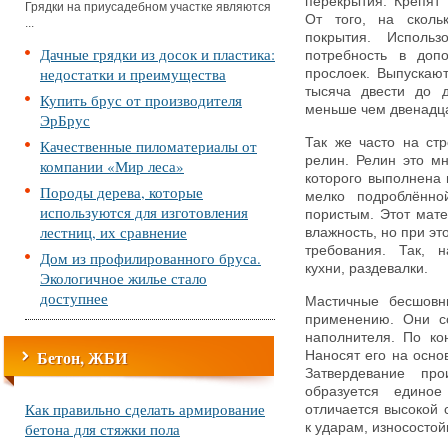
перекрытия. Крепят
Грядки на приусадебном участке являются
От того, на сколь
...
покрытия. Использо
Дачные грядки из досок и пластика:
потребность в допо
недостатки и преимущества
прослоек. Выпускаю
тысяча двести до 
Купить брус от производителя
меньше чем двенадца
ЭрБрус
Так же часто на ст
Качественные пиломатериалы от
релин. Релин это м
компании «Мир леса»
которого выполнена 
Породы дерева, которые
мелко подроблённо
используются для изготовления
пористым. Этот мате
лестниц, их сравнение
влажность, но при э
требования. Так, н
Дом из профилированного бруса.
кухни, раздевалки.
Экологичное жилье стало
доступнее
Мастичные бесшовн
применению. Они со
наполнителя. По ко
Бетон, ЖБИ
Наносят его на осно
Затвердевание про
образуется единое
Как правильно сделать армирование
отличается высокой 
бетона для стяжки пола
к ударам, износостой