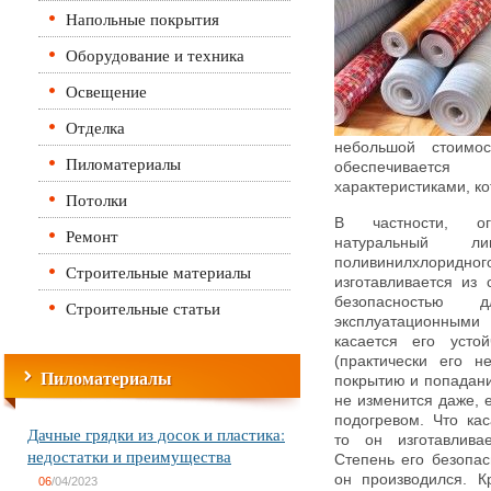
Напольные покрытия
Оборудование и техника
Освещение
Отделка
небольшой стоимо
Пиломатериалы
обеспечиваетс
характеристиками, к
Потолки
В частности, ог
Ремонт
натуральный 
поливинилхлоридно
Строительные материалы
изготавливается из
безопасностью
Строительные статьи
эксплуатационным
касается его устой
(практически его н
Пиломатериалы
покрытию и попадани
не изменится даже, 
подогревом. Что ка
Дачные грядки из досок и пластика:
то он изготавлива
недостатки и преимущества
Степень его безопас
он производился. К
06
/04/2023