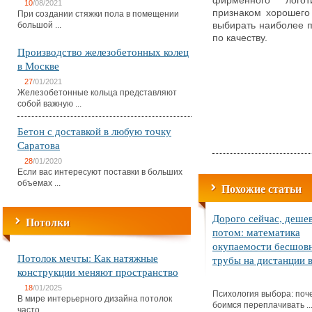
фирменного логот
10
/08/2021
признаком хорошего 
При создании стяжки пола в помещении
большой ...
выбирать наиболее п
по качеству.
Производство железобетонных колец
в Москве
27
/01/2021
Железобетонные кольца представляют
собой важную ...
Бетон с доставкой в любую точку
Саратова
28
/01/2020
Если вас интересуют поставки в больших
объемах ...
Похожие статьи
Дорого сейчас, деше
Потолки
потом: математика
окупаемости бесшов
Потолок мечты: Как натяжные
трубы на дистанции в
конструкции меняют пространство
18
/01/2025
Психология выбора: поч
В мире интерьерного дизайна потолок
боимся переплачивать ..
часто ...