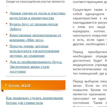
Грядки на приусадебном участке являются
соответствующими д
...
Существует также г
Дачные грядки из досок и пластика:
собой однородное 
недостатки и преимущества
характеристики к и
накладывается рисун
Купить брус от производителя
с этим, его чаще 
ЭрБрус
коридорах, холлах
Качественные пиломатериалы от
напольного покрытия
компании «Мир леса»
и есть, если один 
другим, необходимо 
Породы дерева, которые
используются для изготовления
Перед приобретен
лестниц, их сравнение
необходимо опреде
достаточно будет б
Дом из профилированного бруса.
медицинское учрежд
Экологичное жилье стало
антистатическими ха
доступнее
тех помещений, где 
Перед выбором лино
Бетон, ЖБИ
запах. Если он отс
покрытия. Кроме то
является признаком 
Как правильно сделать армирование
прослужит не один
бетона для стяжки пола
состояние. Также 