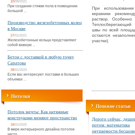
10
/08/2021
При создании стяжки пола в помещении
При использовании
большой ...
керамики рекоменд
раствор. Особенно 
Производство железобетонных колец
Теплосберегающий 
в Москве
швы по всей площад
остаются незаполне
27
/01/2021
Железобетонные кольца представляют
участки).
собой важную ...
Бетон с доставкой в любую точку
Саратова
28
/01/2020
Если вас интересуют поставки в больших
объемах ...
Потолки
Похожие статьи
Потолок мечты: Как натяжные
конструкции меняют пространство
Дорого сейчас, деше
потом: математика
18
/01/2025
В мире интерьерного дизайна потолок
окупаемости бесшов
часто ...