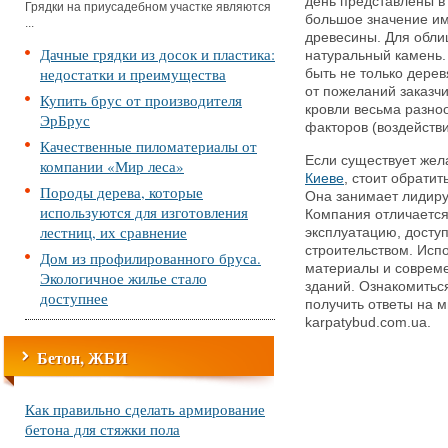
день представлены в
Грядки на приусадебном участке являются
большое значение им
...
древесины. Для обли
Дачные грядки из досок и пластика:
натуральный камень.
недостатки и преимущества
быть не только дерев
от пожеланий заказч
Купить брус от производителя
кровли весьма разно
ЭрБрус
факторов (воздейств
Качественные пиломатериалы от
Если существует же
компании «Мир леса»
Киеве
, стоит обрати
Породы дерева, которые
Она занимает лидиру
используются для изготовления
Компания отличается
лестниц, их сравнение
эксплуатацию, досту
строительством. Исп
Дом из профилированного бруса.
материалы и совреме
Экологичное жилье стало
зданий. Ознакомитьс
доступнее
получить ответы на 
karpatybud.com.ua.
Бетон, ЖБИ
Как правильно сделать армирование
бетона для стяжки пола