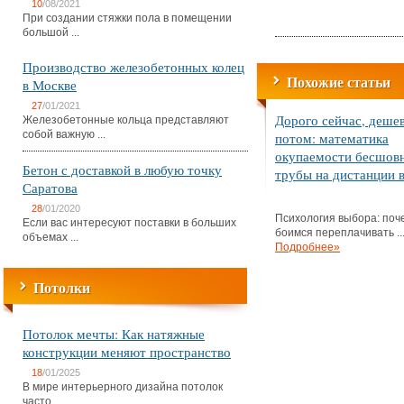
10
/08/2021
При создании стяжки пола в помещении
большой ...
Производство железобетонных колец
Похожие статьи
в Москве
27
/01/2021
Дорого сейчас, деше
Железобетонные кольца представляют
собой важную ...
потом: математика
окупаемости бесшов
Бетон с доставкой в любую точку
трубы на дистанции в
Саратова
28
/01/2020
Психология выбора: поч
Если вас интересуют поставки в больших
боимся переплачивать ..
объемах ...
Подробнее»
Потолки
Потолок мечты: Как натяжные
конструкции меняют пространство
18
/01/2025
В мире интерьерного дизайна потолок
часто ...