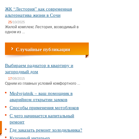
ЖК “Лестория” как современная
альтернатива жизни в Сочи
25
/10/2025
Жилой комплекс Лестория, возводимый в
одном из ...
Случайные публикации
Выбираем радиатор в квартиру и
загородный дом
17
/08/2015
Одним из главных условий комфортного ...
Medvejatnik – ваш помощник в
аварийном открытии замков
Способы применения мотоблоков
С чего начинается капитальный
ремонт
Где заказать ремонт холодильника?
Кухонный интерьер