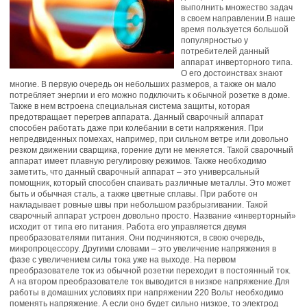
выполнить множество задач
в своем направлении.В наше
время пользуется большой
популярностью у
потребителей данный
аппарат инверторного типа.
О его достоинствах знают
многие. В первую очередь он небольших размеров, а также он мало
потребляет энергии и его можно подключить к обычной розетке в доме.
Также в нем встроена специальная система защиты, которая
предотвращает перегрев аппарата. Данный сварочный аппарат
способен работать даже при колебании в сети напряжения. При
непредвиденных помехах, например, при сильном ветре или довольно
резком движении сварщика, горение дуги не меняется. Такой сварочный
аппарат имеет плавную регулировку режимов. Также необходимо
заметить, что данный сварочный аппарат – это универсальный
помощник, который способен спаивать различные металлы. Это может
быть и обычная сталь, а также цветные сплавы. При работе он
накладывает ровные швы при небольшом разбрызгивании. Такой
сварочный аппарат устроен довольно просто. Название «инверторный»
исходит от типа его питания. Работа его управляется двумя
преобразователями питания. Они подчиняются, в свою очередь,
микропроцессору. Другими словами – это увеличение напряжения в
фазе с увеличением силы тока уже на выходе. На первом
преобразователе ток из обычной розетки переходит в постоянный ток.
А на втором преобразователе ток выводится в низкое напряжение.Для
работы в домашних условиях при напряжении 220 Вольт необходимо
поменять напряжение. А если оно будет сильно низкое, то электрод