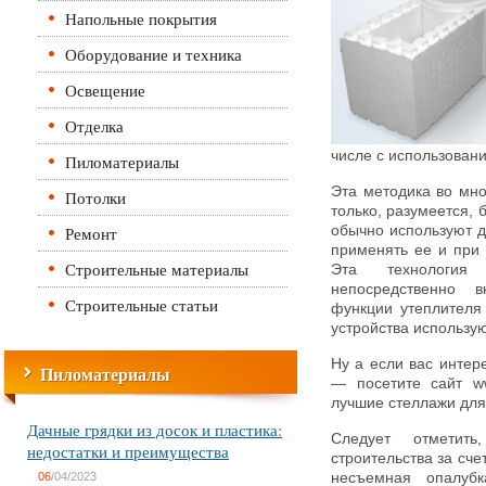
Напольные покрытия
Оборудование и техника
Освещение
Отделка
числе с использован
Пиломатериалы
Эта методика во мно
Потолки
только, разумеется,
Ремонт
обычно используют д
применять ее и при 
Строительные материалы
Эта технология 
непосредственно в
Строительные статьи
функции утеплителя
устройства использу
Ну а если вас инте
Пиломатериалы
— посетите сайт ww
лучшие стеллажи для
Дачные грядки из досок и пластика:
Следует отметит
недостатки и преимущества
строительства за сче
06
/04/2023
несъемная опалуб