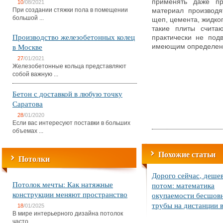
применять даже пр
10
/08/2021
При создании стяжки пола в помещении
материал производя
большой ...
щеп, цемента, жидко
такие плиты считаю
Производство железобетонных колец
практически не под
в Москве
имеющим определенн
27
/01/2021
Железобетонные кольца представляют
собой важную ...
Бетон с доставкой в любую точку
Саратова
28
/01/2020
Если вас интересуют поставки в больших
объемах ...
Похожие статьи
Потолки
Дорого сейчас, деше
Потолок мечты: Как натяжные
потом: математика
конструкции меняют пространство
окупаемости бесшов
трубы на дистанции в
18
/01/2025
В мире интерьерного дизайна потолок
часто ...