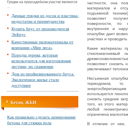
Грядки на приусадебном участке являются
частности, она поз
...
материалов и отсу
подъемной техники
Дачные грядки из досок и пластика:
позволяет получ
недостатки и преимущества
поверхности, по 
Купить брус от производителя
внутренняя и нару
ЭрБрус
опалубки дает возмо
участках и проводит
Качественные пиломатериалы от
компании «Мир леса»
Какие материалы пр
стекломагниевый л
Породы дерева, которые
древесноволокнист
используются для изготовления
позволяют снизить н
лестниц, их сравнение
увеличивают теплоиз
Дом из профилированного бруса.
Несъемная опалубка
Экологичное жилье стало
термодомов, то
доступнее
энергосберегающим 
используются пенопо
снизить средние зат
Бетон, ЖБИ
того, из этого мат
любой геометриче
ограничена малоэтаж
Как правильно сделать армирование
бетона для стяжки пола
В отличие от нее,