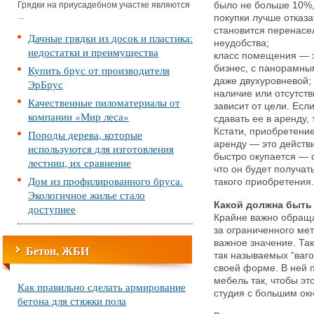
Грядки на приусадебном участке являются
было не больше 10%, 
...
покупки лучше отказа
становится перенасе
Дачные грядки из досок и пластика:
неудобства;
недостатки и преимущества
класс помещения — э
Купить брус от производителя
бизнес, с панорамны
даже двухуровневой;
ЭрБрус
наличие или отсутств
Качественные пиломатериалы от
зависит от цели. Есл
компании «Мир леса»
сдавать ее в аренду,
Кстати, приобретение
Породы дерева, которые
аренду — это действ
используются для изготовления
быстро окупается — с
лестниц, их сравнение
что он будет получат
Дом из профилированного бруса.
такого приобретения.
Экологичное жилье стало
Какой должна быть
доступнее
Крайне важно обраща
за ограниченного мет
важное значение. Так
Бетон, ЖБИ
так называемых “ваго
своей форме. В ней 
мебель так, чтобы эт
Как правильно сделать армирование
студия с большим окн
бетона для стяжки пола