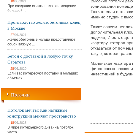
Высокие потолки даю
10
/08/2021
При создании стяжки пола в помещении
зонирования помещен
большой ...
Так что если есть во
именно студии с выс
Производство железобетонных колец
Также совсем неплохо
в Москве
дополнительная площ
27
/01/2021
лоджия, И есть еще н
Железобетонные кольца представляют
квартиру, которая пр
собой важную ...
отказаться от помещ
такую, которая распо
Бетон с доставкой в любую точку
Саратова
Маленькая квартира 
финансовых вложений
28
/01/2020
Если вас интересуют поставки в больших
инвестицией в будуще
объемах ...
Потолки
Потолок мечты: Как натяжные
конструкции меняют пространство
18
/01/2025
В мире интерьерного дизайна потолок
часто ...