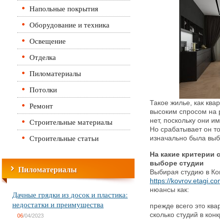
Напольные покрытия
Оборудование и техника
Освещение
Отделка
Пиломатериалы
Потолки
Такое жилье, как ква
Ремонт
высоким спросом на 
Строительные материалы
нет, поскольку они 
Но срабатывает он то
Строительные статьи
изначально была выб
На какие критерии 
выборе студии
Пиломатериалы
Выбирая студию в Ко
https://kovrov.etagi.com
нюансы как:
Дачные грядки из досок и пластика:
недостатки и преимущества
прежде всего это ква
сколько студий в кон
06
/04/2023