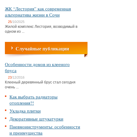
ЖК “Лестория” как современная
альтернатива жизни в Сочи
25
/10/2025
Жилой комплекс Лестория, возводимый в
одном из ...
Случайные публикации
Особенности домов из клееного
бруса
23
/12/2016
Клееный деревянный брус стал сегодня
очень ...
Как выбрать радиаторы
отопления?!
Укладка плитки
Декоративные штукатурки
Пневмоинструменты: особенности
и преимущества