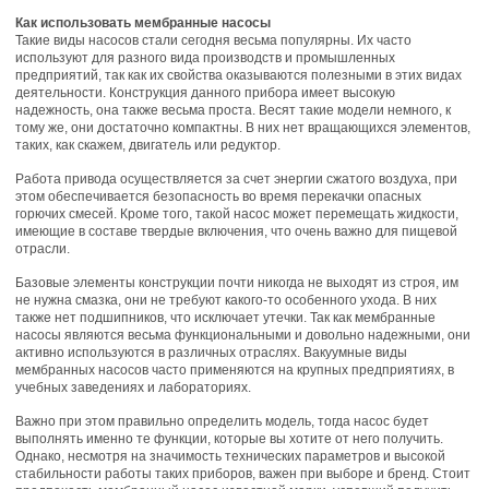
Как использовать мембранные насосы
Такие виды насосов стали сегодня весьма популярны. Их часто
используют для разного вида производств и промышленных
предприятий, так как их свойства оказываются полезными в этих видах
деятельности. Конструкция данного прибора имеет высокую
надежность, она также весьма проста. Весят такие модели немного, к
тому же, они достаточно компактны. В них нет вращающихся элементов,
таких, как скажем, двигатель или редуктор.
Работа привода осуществляется за счет энергии сжатого воздуха, при
этом обеспечивается безопасность во время перекачки опасных
горючих смесей. Кроме того, такой насос может перемещать жидкости,
имеющие в составе твердые включения, что очень важно для пищевой
отрасли.
Базовые элементы конструкции почти никогда не выходят из строя, им
не нужна смазка, они не требуют какого-то особенного ухода. В них
также нет подшипников, что исключает утечки. Так как мембранные
насосы являются весьма функциональными и довольно надежными, они
активно используются в различных отраслях. Вакуумные виды
мембранных насосов часто применяются на крупных предприятиях, в
учебных заведениях и лабораториях.
Важно при этом правильно определить модель, тогда насос будет
выполнять именно те функции, которые вы хотите от него получить.
Однако, несмотря на значимость технических параметров и высокой
стабильности работы таких приборов, важен при выборе и бренд. Стоит