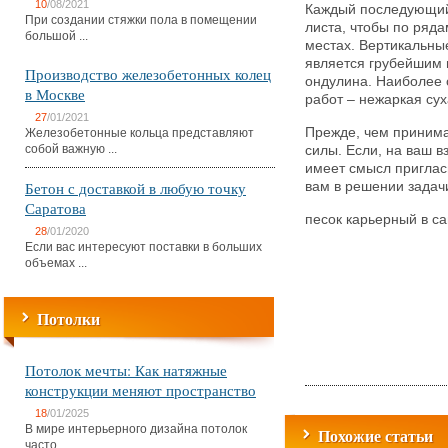
10
/08/2021
Каждый последующий
При создании стяжки пола в помещении
листа, чтобы по ряда
большой ...
местах. Вертикальные
является грубейшим 
Производство железобетонных колец
ондулина. Наиболее 
в Москве
работ – нежаркая сух
27
/01/2021
Прежде, чем принимат
Железобетонные кольца представляют
собой важную ...
силы. Если, на ваш в
имеет смысл приглас
Бетон с доставкой в любую точку
вам в решении задач
Саратова
песок карьерный в са
28
/01/2020
Если вас интересуют поставки в больших
объемах ...
Потолки
Потолок мечты: Как натяжные
конструкции меняют пространство
18
/01/2025
В мире интерьерного дизайна потолок
Похожие статьи
часто ...