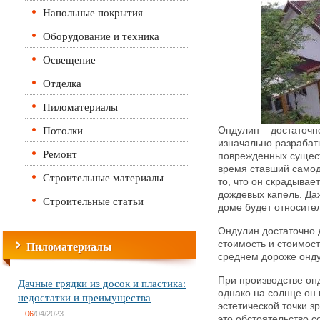
Напольные покрытия
Оборудование и техника
Освещение
Отделка
Пиломатериалы
Потолки
Ондулин – достаточн
изначально разрабат
Ремонт
поврежденных сущест
время ставший само
Строительные материалы
то, что он скрадывае
дождевых капель. Да
Строительные статьи
доме будет относител
Ондулин достаточно д
Пиломатериалы
стоимость и стоимост
среднем дороже онду
При производстве он
Дачные грядки из досок и пластика:
однако на солнце он 
недостатки и преимущества
эстетической точки з
06
/04/2023
это обстоятельство с