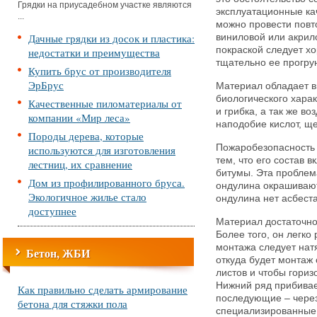
Грядки на приусадебном участке являются
эксплуатационные кач
...
можно провести повт
Дачные грядки из досок и пластика:
виниловой или акрил
покраской следует хо
недостатки и преимущества
тщательно ее прогру
Купить брус от производителя
ЭрБрус
Материал обладает в
биологического харак
Качественные пиломатериалы от
и грибка, а так же в
компании «Мир леса»
наподобие кислот, щ
Породы дерева, которые
Пожаробезопасность 
используются для изготовления
тем, что его состав 
лестниц, их сравнение
битумы. Эта проблем
Дом из профилированного бруса.
ондулина окрашивают
Экологичное жилье стало
ондулина нет асбеста
доступнее
Материал достаточно 
Более того, он легко
монтажа следует натя
Бетон, ЖБИ
откуда будет монтаж 
листов и чтобы гори
Нижний ряд прибивае
Как правильно сделать армирование
последующие – через
бетона для стяжки пола
специализированные,