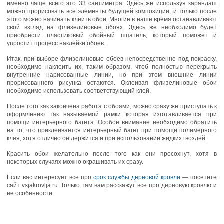
именно чаще всего это 33 сантиметра. Здесь же используя карандаш
можно прорисовать все элементы будущей композиции, и только после
этого можно начинать клеить обои. Многие в наше время останавливают
свой взгляд на флизелиновые обоях. Здесь же необходимо будет
приобрести пластиковый обойный шпатель, который поможет и
упростит процесс наклейки обоев.
Итак, при выборе флизелиновые обоев непосредственно под покраску,
необходимо наклеить их, таким образом, чтоб полностью перекрыть
внутренние нарисованные линии, но при этом внешние линии
прорисованного рисунка остаются. Оклеивая флизелиновые обои
необходимо использовать соответствующий клей.
После того как закончена работа с обоями, можно сразу же приступать к
оформлению так называемой рамки которая изготавливается при
помощи интерьерного багета. Особое внимание необходимо обратить
на то, что приклеивается интерьерный багет при помощи полимерного
клея, хотя отлично он держится и при использовании жидких гвоздей.
Красить обои желательно после того как они просохнут, хотя в
некоторых случаях можно окрашивать их сразу.
Если вас интересует все про
срок службы дерновой кровли
— посетите
сайт vsjakrovlja.ru. Только там вам расскажут все про дерновую кровлю и
ее особенности.