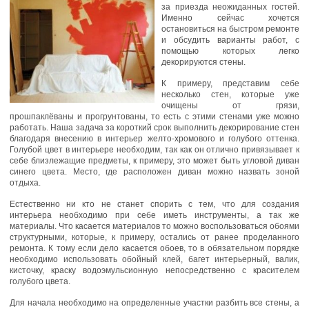
за приезда неожиданных гостей.
Именно сейчас хочется
остановиться на быстром ремонте
и обсудить варианты работ, с
помощью которых легко
декорируются стены.
К примеру, представим себе
несколько стен, которые уже
очищены от грязи,
прошпаклёваны и прогрунтованы, то есть с этими стенами уже можно
работать. Наша задача за короткий срок выполнить декорирование стен
благодаря внесению в интерьер желто-хромового и голубого оттенка.
Голубой цвет в интерьере необходим, так как он отлично привязывает к
себе близлежащие предметы, к примеру, это может быть угловой диван
синего цвета. Место, где расположен диван можно назвать зоной
отдыха.
Естественно ни кто не станет спорить с тем, что для создания
интерьера необходимо при себе иметь инструменты, а так же
материалы. Что касается материалов то можно воспользоваться обоями
структурными, которые, к примеру, остались от ранее проделанного
ремонта. К тому если дело касается обоев, то в обязательном порядке
необходимо использовать обойный клей, багет интерьерный, валик,
кисточку, краску водоэмульсионную непосредственно с красителем
голубого цвета.
Для начала необходимо на определенные участки разбить все стены, а